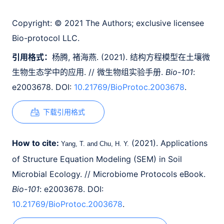
Copyright:
© 2021 The Authors; exclusive licensee
Bio-protocol LLC.
引用格式：
杨腾, 褚海燕. (2021). 结构方程模型在土壤微
生物生态学中的应用. // 微生物组实验手册.
Bio-101
:
e2003678. DOI:
10.21769/BioProtoc.2003678
.
下载引用格式
How to cite:
(2021). Applications
Yang, T. and Chu, H. Y.
of Structure Equation Modeling (SEM) in Soil
Microbial Ecology. // Microbiome Protocols eBook.
Bio-101
: e2003678. DOI:
10.21769/BioProtoc.2003678
.