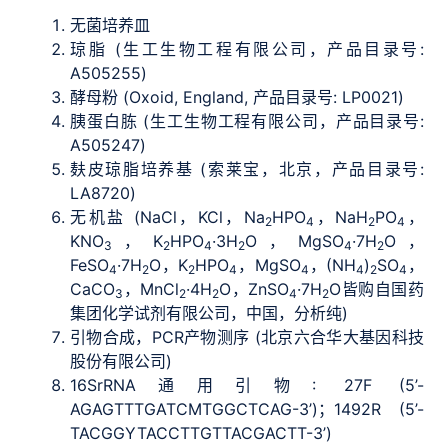
无菌培养皿
琼脂 (生工生物工程有限公司，产品目录号:
A505255)
酵母粉 (Oxoid, England, 产品目录号: LP0021)
胰蛋白胨 (生工生物工程有限公司，产品目录号:
A505247)
麸皮琼脂培养基 (索莱宝，北京，产品目录号:
LA8720)
无机盐 (NaCl，KCl，Na
HPO
，NaH
PO
，
2
4
2
4
KNO
，K
HPO
·3H
O，MgSO
·7H
O，
3
2
4
2
4
2
FeSO
·7H
O，K
HPO
，MgSO
，(NH
)
SO
，
4
2
2
4
4
4
2
4
CaCO
，MnCl
·4H
O，ZnSO
·7H
O皆购自国药
3
2
2
4
2
集团化学试剂有限公司，中国，分析纯)
引物合成，PCR产物测序 (北京六合华大基因科技
股份有限公司)
16SrRNA通用引物: 27F (5’-
AGAGTTTGATCMTGGCTCAG-3’)；1492R (5’-
TACGGYTACCTTGTTACGACTT-3’)