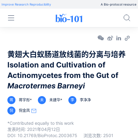
Improve Research Reproducibility
A Bio-protocol resource
黄翅大白蚁肠道放线菌的分离与培养
Isolation and Cultivation of
Actinomycetes from the Gut of
Macrotermes Barneyi
蒋
蒋宇彤*
未
未建华*
李
李净净
倪
倪金凤
*Contributed equally to this work
发表时间:
2021年04月12日
DOI:
10.21769/BioProtoc.2003675
浏览次数:
2501