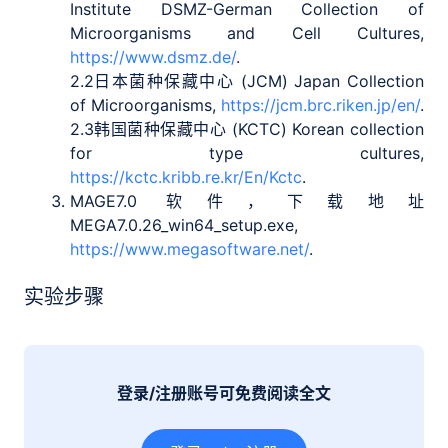
Institute DSMZ-German Collection of
Microorganisms and Cell Cultures,
https://www.dsmz.de/
.
2.2
日本菌种保藏中心 (JCM) Japan Collection
of Microorganisms,
https://jcm.brc.riken.jp/en/
.
2.3
韩国菌种保藏中心 (KCTC) Korean collection
for type cultures,
https://kctc.kribb.re.kr/En/Kctc
.
MAGE7.0 软件，下载地址
MEGA7.0.26_win64_setup.exe,
https://www.megasoftware.net/
.
实验步骤
登录/注册账号可免费阅读全文