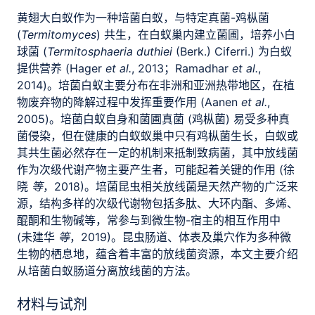
黄翅大白蚁作为一种培菌白蚁，与特定真菌-鸡枞菌
(
Termitomyces
) 共生，在白蚁巢内建立菌圃，培养小白
球菌 (
Termitosphaeria
duthiei
(Berk.) Ciferri.) 为白蚁
提供营养 (Hager
et al.
, 2013；Ramadhar
et al.
,
2014)。培菌白蚁主要分布在非洲和亚洲热带地区，在植
物废弃物的降解过程中发挥重要作用 (Aanen
et al.
,
2005)。培菌白蚁自身和菌圃真菌 (鸡枞菌) 易受多种真
菌侵染，但在健康的白蚁蚁巢中只有鸡枞菌生长，白蚁或
其共生菌必然存在一定的机制来抵制致病菌，其中放线菌
作为次级代谢产物主要产生者，可能起着关键的作用 (徐
晓
等
，2018)。培菌昆虫相关放线菌是天然产物的广泛来
源，结构多样的次级代谢物包括多肽、大环内酯、多烯、
醌酮和生物碱等，常参与到微生物-宿主的相互作用中
(未建华
等
，2019)。昆虫肠道、体表及巢穴作为多种微
生物的栖息地，蕴含着丰富的放线菌资源，本文主要介绍
从培菌白蚁肠道分离放线菌的方法。
材料与试剂