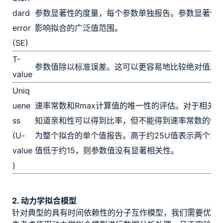
dard
参数显著性的度量，每个参数单独报告。参数显著性
error
影响拟合的广泛值范围。
(SE)
T-
参数值除以标准误差。这可以更容易地比较绝对值差
value
Uniq
uene
速率常数和Rmax计算值的唯一性的评估。对于相关
ss
知道亲和性可以得到比率，但不能得到速率常数的值
(U-
为整个拟合的单个值报告。高于约25U值表示两个或
value
值低于约15，则参数值没有显著相关性。
)
2. 动力学拟合模型
针对典型的具有时间依赖性的分子互作模型，我们需要优