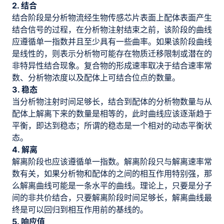
2. 结合
结合阶段是分析物流经生物传感芯片表面上配体表面产生
结合信号的过程，在分析物注射结束之前，该阶段的曲线
应遵循单一指数并且至少具有一些曲率。如果该阶段曲线
是线性的，则表示分析物可能存在物质迁移限制或潜在的
非特异性结合现象。复合物的形成速率取决于结合速率常
数、分析物浓度以及配体上可结合位点的数量。
3. 稳态
当分析物注射时间足够长，结合到配体的分析物数量与从
配体上解离下来的数量是相等的，此时曲线应该逐渐趋于
平衡，即达到稳态；所谓的稳态是一个相对的动态平衡状
态。
4. 解离
解离阶段也应该遵循单一指数。解离阶段只与解离速率常
数有关，如果分析物和配体的之间的相互作用特别强，那
么解离曲线可能是一条水平的曲线。理论上，只要是分子
间的非共价结合，只要解离阶段时间足够长，解离曲线最
终是可以回归到相互作用前的基线的。
5. 响应值