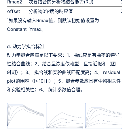
Rmax2
次要结合的分析物结合能力(RU)
Glo
offset
分析物0浓度的响应值
Glo
1
如果没有输入Rmax值，则默认初始值设置为
Constant=Ymax。
d. 动力学拟合标准
动力学拟合应满足以下要求：1、曲线应是有曲率的特异
性结合曲线；2、结合呈浓度依赖型，且接近饱和（图
9[6]）；3、 拟合线和实验曲线匹配度高；4、 residual
plot范围窄（图10[1]）；5、拟合参数应具有生物相关性
和实验相关性；6、 统计参数值合理。