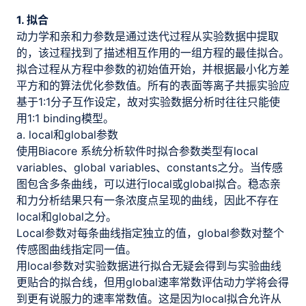
1. 拟合
动力学和亲和力参数是通过迭代过程从实验数据中提取
的，该过程找到了描述相互作用的一组方程的最佳拟合。
拟合过程从方程中参数的初始值开始，并根据最小化方差
平方和的算法优化参数值。所有的表面等离子共振实验应
基于1:1分子互作设定，故对实验数据分析时往往只能使
用1:1 binding模型。
a. local和global参数
使用Biacore 系统分析软件时拟合参数类型有local
variables、global variables、constants之分。当传感
图包含多条曲线，可以进行local或global拟合。稳态亲
和力分析结果只有一条浓度点呈现的曲线，因此不存在
local和global之分。
Local参数对每条曲线指定独立的值，global参数对整个
传感图曲线指定同一值。
用local参数对实验数据进行拟合无疑会得到与实验曲线
更贴合的拟合线，但用global速率常数评估动力学将会得
到更有说服力的速率常数值。这是因为local拟合允许从