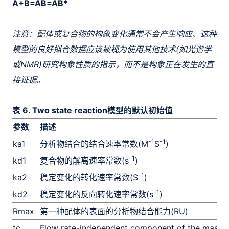
A+B=AB=AB*
注意：配体或复合物的构象变化通常不会产生响应。这种
模型的良好拟合数据应该被视为使用其他技术(如光谱学
或NMR)研究构象性质的指示，而不是构象正在发生的直
接证据。
表 6. Two state reaction模型的默认初始值
参数
描述
-1
-1
ka1
分析物结合的结合速率常数(M
S
)
-1
kd1
复合物的解离速率常数(s
)
-1
ka2
稳定变化的转化速率常数(S
)
-1
kd2
稳定变化的反向转化速率常数(s
)
Rmax
第一种配体的表面的分析物结合能力(RU)
tc
Flow rate-independent component of the mass t