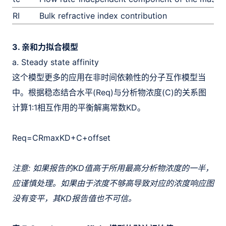
RI
Bulk refractive index contribution
3. 亲和力拟合模型
a. Steady state affinity
这个模型更多的应用在非时间依赖性的分子互作模型当
中。根据稳态结合水平(Req)与分析物浓度(C)的关系图
计算1:1相互作用的平衡解离常数KD。
R
eq
=
CR
max
K
D
+
C
+
offset
注意: 如果报告的KD值高于所用最高分析物浓度的一半，
应谨慎处理。如果由于浓度不够高导致对应的浓度响应图
没有变平，其KD报告值也不可信。