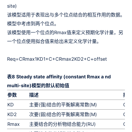
site)
该模型适用于表现出与多个位点结合的相互作用的数据。
模型中考虑到两个位点。
该模型使用一个位点的Rmax值来定义预期化学计量，另
一个位点使用拟合值来给出未定义化学计量。
R
eq
=
CR
max
1
K
D
1
+
C
+
CR
max
2
K
D
2
+
C
+
offset
表8 Steady state affinity (constant Rmax a nd
multi-site)模型的默认初始值
参数
描述
拟
KD
主要(强)结合的平衡解离常数(M)
Glo
KD2
次要(弱)结合的平衡解离常数(M)
Glo
Rmax
主要结合的分析物结合能力(RU)
Con