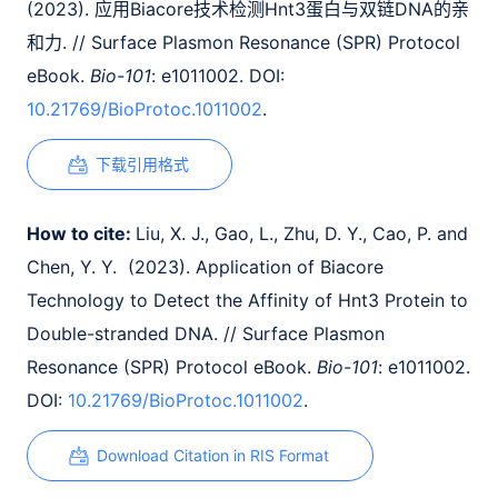
(2023). 应用Biacore技术检测Hnt3蛋白与双链DNA的亲
和力. // Surface Plasmon Resonance (SPR) Protocol
eBook.
Bio-101
: e1011002. DOI:
10.21769/BioProtoc.1011002
.
下载引用格式
How to cite:
Liu, X. J., Gao, L., Zhu, D. Y., Cao, P. and
Chen, Y. Y. (2023). Application of Biacore
Technology to Detect the Affinity of Hnt3 Protein to
Double-stranded DNA. // Surface Plasmon
Resonance (SPR) Protocol eBook.
Bio-101
: e1011002.
DOI:
10.21769/BioProtoc.1011002
.
Download Citation in RIS Format