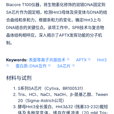
Biacore T100仪器，将生物素化修饰的双链DNA固定到
SA芯片作为固定相，检测Hnt3母体及突变体与DNA的结
合曲线和亲和力，根据亲和力的变化，确定Hnt3上与
DNA结合的关键位点。该项工作中，SPR技术与复合物
晶体结构相呼应，深入揭示了APTX发挥功能的分子机
制。
Keywords:
表面等离子共振技术
APTX
Hnt3
蛋白质-DNA互作
SA芯片
材料与试剂
S系列SA芯片（Cytiva，BR100531）
Tris、HCl、NaCl、NaOH、β-巯基乙醇、Tween
20（Sigma-Aldrich公司）
酵母Hnt3全长蛋白、Hnt3∆32 (残基33-232)截短
体及多种突变体，储存在缓冲液（20 mM Tris-