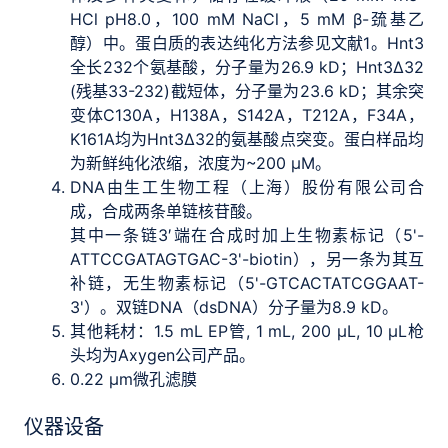
HCl pH8.0，100 mM NaCl，5 mM β-巯基乙
醇）中。蛋白质的表达纯化方法参见文献1。Hnt3
全长232个氨基酸，分子量为26.9 kD；Hnt3∆32
(残基33-232)截短体，分子量为23.6 kD；其余突
变体C130A，H138A，S142A，T212A，F34A，
K161A均为Hnt3∆32的氨基酸点突变。蛋白样品均
为新鲜纯化浓缩，浓度为~200 μM。
DNA由生工生物工程（上海）股份有限公司合
成，合成两条单链核苷酸。
其中一条链3′端在合成时加上生物素标记（5'-
ATTCCGATAGTGAC-3'-biotin），另一条为其互
补链，无生物素标记（5'-GTCACTATCGGAAT-
3'）。双链DNA（dsDNA）分子量为8.9 kD。
其他耗材：1.5 mL EP管, 1 mL, 200 µL, 10 µL枪
头均为Axygen公司产品。
0.22 μm微孔滤膜
仪器设备