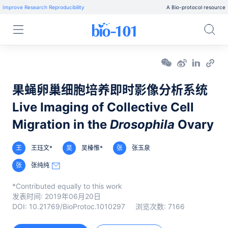
Improve Research Reproducibility
A Bio-protocol resource
果蝇卵巢细胞培养即时影像分析系统
Live Imaging of Collective Cell
Migration in the
Drosophila
Ovary
王
王珏文*
吴
吴榛惟*
张
张玉泉
张
张纯纯
*Contributed equally to this work
发表时间:
2019年06月20日
DOI:
10.21769/BioProtoc.1010297
浏览次数:
7166