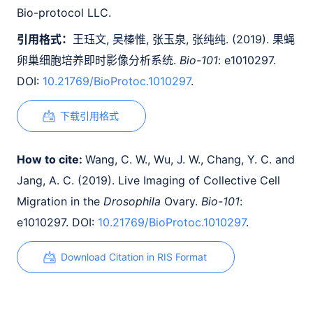
Bio-protocol LLC.
引用格式：
王珏文, 吴榛惟, 张玉泉, 张纯纯. (2019). 果蝇
卵巢细胞培养即时影像分析系统.
Bio-101
: e1010297.
DOI:
10.21769/BioProtoc.1010297
.
下载引用格式
How to cite:
Wang, C. W., Wu, J. W., Chang, Y. C. and
Jang, A. C. (2019). Live Imaging of Collective Cell
Migration in the
Drosophila
Ovary.
Bio-101
:
e1010297. DOI:
10.21769/BioProtoc.1010297
.
Download Citation in RIS Format