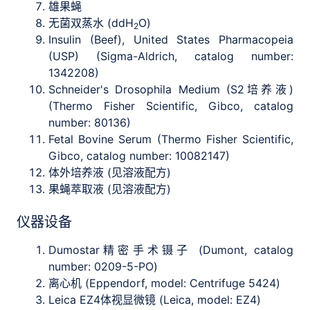
雄果蝇
无菌双蒸水 (ddH
O)
2
Insulin (Beef), United States Pharmacopeia
(USP) (Sigma-Aldrich, catalog number:
1342208)
Schneider's Drosophila Medium (S2培养液)
(Thermo Fisher Scientific, Gibco, catalog
number: 80136)
Fetal Bovine Serum (Thermo Fisher Scientific,
Gibco, catalog number: 10082147)
体外培养液 (见溶液配方)
果蝇萃取液 (见溶液配方)
仪器设备
Dumostar精密手术镊子 (Dumont, catalog
number: 0209-5-PO)
离心机 (Eppendorf, model: Centrifuge 5424)
Leica EZ4体视显微镜 (Leica, model: EZ4)