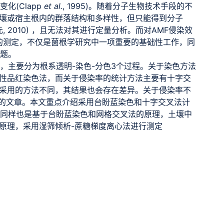
化(Clapp
et al.
, 1995)。随着分子生物技术手段的不
壤或宿主根内的群落结构和多样性，但只能得到分子
 2010) ，且无法对其进行定量分析。而对AMF侵染效
)的测定，不仅是菌根学研究中一项重要的基础性工作，同
问题。
，主要分为根系透明-染色-分色3个过程。关于染色方法
性品红染色法，而关于侵染率的统计方法主要有十字交
采用的方法不同，其结果也会存在差异。关于侵染率不
)人的文章。本文重点介绍采用台盼蓝染色和十字交叉法计
定同样也是基于台盼蓝染色和网格交叉法的原理，土壤中
原理，采用湿筛倾析-蔗糖梯度离心法进行测定