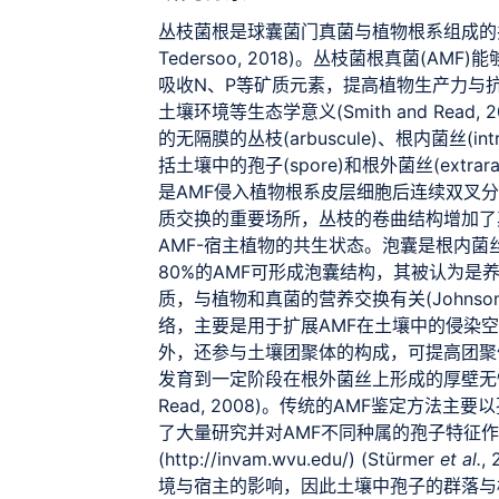
丛枝菌根是球囊菌门真菌与植物根系组成的共生体
Tedersoo, 2018)。丛枝菌根真菌(
吸收N、P等矿质元素，提高植物生产力与
土壤环境等生态学意义(Smith and Rea
的无隔膜的丛枝(arbuscule)、根内菌丝(intr
括土壤中的孢子(spore)和根外菌丝(extraradic
是AMF侵入植物根系皮层细胞后连续双叉
质交换的重要场所，丛枝的卷曲结构增加了
AMF-宿主植物的共生状态。泡囊是根内
80%的AMF可形成泡囊结构，其被认为
质，与植物和真菌的营养交换有关(Johnso
络，主要是用于扩展AMF在土壤中的侵染空间以
外，还参与土壤团聚体的构成，可提高团聚体的稳定
发育到一定阶段在根外菌丝上形成的厚壁无性繁
Read, 2008)。传统的AMF鉴定方
了大量研究并对AMF不同种属的孢子特征
(http://invam.wvu.edu/) (Stürmer
et al.
,
境与宿主的影响，因此土壤中孢子的群落与