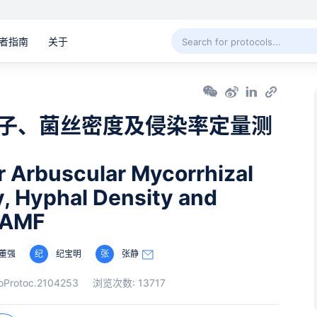
者指南
关于
孢子、菌丝密度及侵染率定量测
r Arbuscular Mycorrhizal
y, Hyphal Density and
f AMF
董强
纪
纪宝明
张
张静
ioProtoc.2104253
浏览次数:
13717