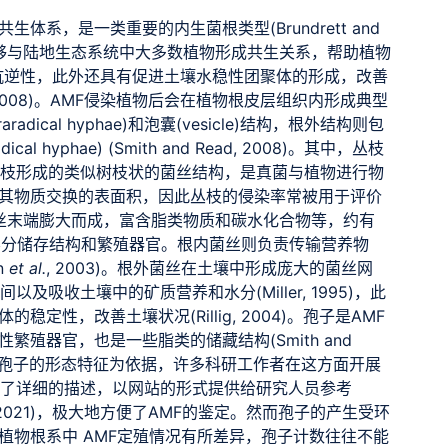
系，是一类重要的内生菌根类型(Brundrett and
AMF)能够与陆地生态系统中大多数植物形成共生关系，帮助植物
抗逆性，此外还具有促进土壤水稳性团聚体的形成，改善
d, 2008)。AMF侵染植物后会在植物根皮层组织内形成典型
aradical hyphae)和泡囊(vesicle)结构，根外结构则包
al hyphae) (Smith and Read, 2008)。其中，丛枝
分枝形成的类似树枝状的菌丝结构，是真菌与植物进行物
其物质交换的表面积，因此丛枝的侵染率常被用于评价
菌丝末端膨大而成，富含脂类物质和碳水化合物等，约有
是养分储存结构和繁殖器官。根内菌丝则负责传输营养物
n
et al.
, 2003)。根外菌丝在土壤中形成庞大的菌丝网
及吸收土壤中的矿质营养和水分(Miller, 1995)，此
性，改善土壤状况(Rillig, 2004)。孢子是AMF
殖器官，也是一些脂类的储藏结构(Smith and
法主要以孢子的形态特征为依据，许多科研工作者在这方面开展
作了详细的描述，以网站的形式提供给研究人员参考
 2021)，极大地方便了AMF的鉴定。然而孢子的产生受环
植物根系中 AMF定殖情况有所差异，孢子计数往往不能