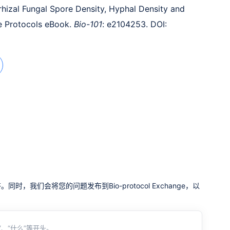
hizal Fungal Spore Density, Hyphal Density and
e Protocols eBook.
Bio-101
: e2104253. DOI:
我们会将您的问题发布到Bio-protocol Exchange，以
、“什么”等开头。