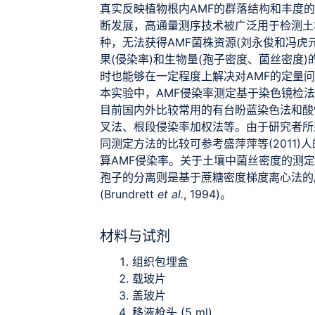
真实反映植物根内AMF的群落结构和丰度的变
断发展，高通量测序技术被广泛用于检测土
种，无法获得AMF菌株资源(刘永俊和冯虎元,
果(侵染率)和生物量(孢子密度、菌丝密度
时也能够在一定程度上解决对AMF的定量
本实验中，AMF侵染率测定基于染色镜检法
目前国内外比较常用的有台盼蓝染色法和酸
叉法、根段侵染率加权法等。由于研究者所
同测定方法的比较可参考盛萍萍等(2011
算AMF侵染率。关于土壤中菌丝密度的测
孢子的分离则是基于蔗糖密度梯度离心法的
(Brundrett
et al.
, 1994)。
材料与试剂
组织包埋盒
载玻片
盖玻片
移液枪头 (5 ml)