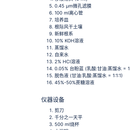
0.45 μm微孔滤膜
100 ml离心管
培养皿
根际风干土壤
新鲜根系
10% KOH溶液
蒸馏水
自来水
2% HCl溶液
0.05% 台盼蓝 (乳酸:甘油:蒸馏水 = 1:
脱色液 (甘油:乳酸:蒸馏水 = 1:1:1)
45%-50%蔗糖溶液
仪器设备
剪刀
千分之一天平
500 ml烧杯