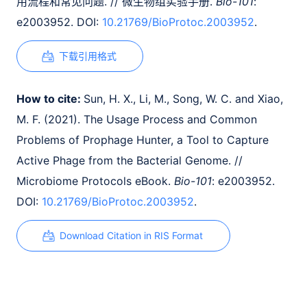
用流程和常见问题. // 微生物组实验手册.
Bio-101
:
e2003952. DOI:
10.21769/BioProtoc.2003952
.
下载引用格式
How to cite:
Sun, H. X., Li, M., Song, W. C. and Xiao,
M. F. (2021). The Usage Process and Common
Problems of Prophage Hunter, a Tool to Capture
Active Phage from the Bacterial Genome. //
Microbiome Protocols eBook.
Bio-101
: e2003952.
DOI:
10.21769/BioProtoc.2003952
.
Download Citation in RIS Format