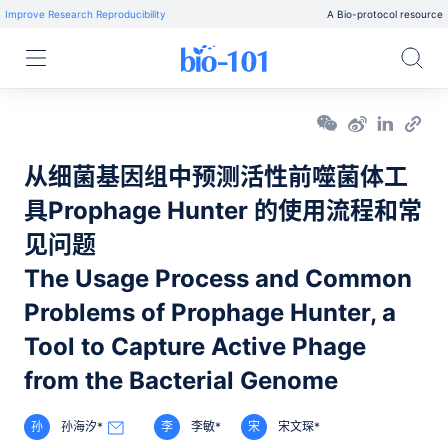
Improve Research Reproducibility
A Bio-protocol resource
从细菌基因组中预测活性前噬菌体工
具Prophage Hunter 的使用流程和常
见问题
The Usage Process and Common
Problems of Prophage Hunter, a
Tool to Capture Active Phage
from the Bacterial Genome
孙
孙海汐*
李
李敏*
宋
宋文琛*