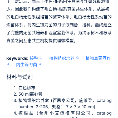
了一定进展，而关于杨树-根系内生真菌互作研究报道较
少。因此我们构建了毛白杨-根系真菌共生体系，从最初
的毛白杨无性系组培苗的繁育体系、毛白杨无性系幼苗的
炼苗体系，到内生镰刀菌的孢子液制备，接种，最终建立
了完整的无菌共培养和温室盆栽体系。为揭示树木和根系
真菌之间互惠共生机制提供理想模型。
Keywords:
接种
植物组织培养
植物真菌互作
内生镰刀菌
材料与试剂
白色纱布
50 ml离心管
植物组织培养盒 (百思泰公司，施莱登，catalog
number: 2-206，规格： 7 × 7 × 10 cm)
控根盆 (台州小艾塑模有限公司，catalog