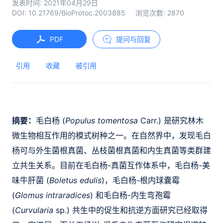
发表时间:
2021年04月29日
DOI:
10.21769/BioProtoc.2003885
浏览次数:
2870
PDF
提问与回复
引用
收藏
被引用
摘要：
毛白杨 (
Populus tomentosa
Carr.) 是研究林木
微生物相互作用的模式树种之一。在自然界中，发现毛白
杨可与外生菌根真菌、丛枝菌根真菌和内生真菌等类群建
立共生关系。目前在毛白杨-真菌互作体系中，毛白杨-美
味牛肝菌 (
Boletus edulis
)，毛白杨-根内球囊霉
(
Glomus intraradices
) 和毛白杨-内生弯孢霉
(
Curvularia
sp.) 共生中的促生和抗逆方面研究已经取得