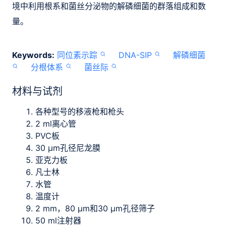
境中利用根系和菌丝分泌物的解磷细菌的群落组成和数
量。
Keywords:
同位素示踪
DNA-SIP
解磷细菌
分根体系
菌丝际
材料与试剂
各种型号的移液枪和枪头
2 ml离心管
PVC板
30 μm孔径尼龙膜
亚克力板
凡士林
水管
温度计
2 mm，80 μm和30 μm孔径筛子
50 ml注射器