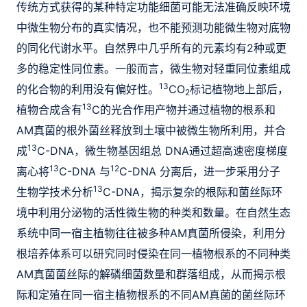
传统方式获得的某种特定功能细菌可能无法准确反映环境
中微生物分布的真实情况，也不能预测功能微生物对底物
的同化代谢水平。自然界中几乎所有的元素均有2种或更
多的稳定性同位素。一般而言，微生物对轻重同位素组成
13
的化合物的利用没有偏好性。
CO
标记植物地上部后，
2
13
植物合成含有
C的光合作用产物并通过植物的根系和
AM真菌的根外菌丝释放到土壤中被微生物所利用，并合
13
成
C-DNA，微生物基因组总 DNA通过超高速密度梯度
13
12
离心将
C-DNA 与
C-DNA 分离后，进一步采用分子
13
生物学技术分析
C-DNA，揭示复杂的根际和菌丝际环
境中利用分泌物的活性微生物的种类和数量。在自然生态
系统中同一宿主植物往往被多种AM真菌所侵染，利用分
根培养体系可以研究同时侵染在同一植物根系的不同种类
AM真菌菌丝际的解磷细菌数量和群落组成，从而揭示根
际和定殖在同一宿主植物根系的不同AM真菌的菌丝际环