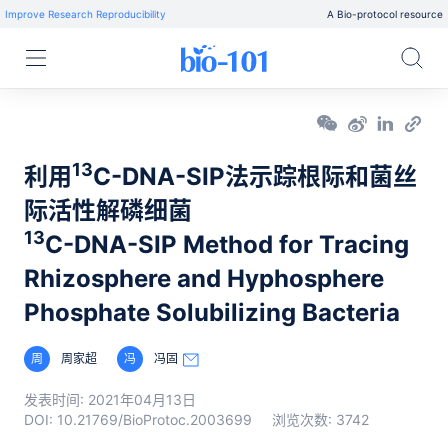
Improve Research Reproducibility
A Bio-protocol resource
13
利用
C-DNA-SIP法示踪根际和菌丝
际活性解磷细菌
13
C-DNA-SIP Method for Tracing
Rhizosphere and Hyphosphere
Phosphate Solubilizing Bacteria
周
周家超
冯
冯固
发表时间:
2021年04月13日
DOI:
10.21769/BioProtoc.2003699
浏览次数:
3742