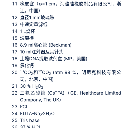
橡皮塞（∅=1 cm，海佳硅橡胶制品有限公司，浙
江，中国）
直径1 mm玻璃珠
中速定量滤纸
1 L烧杯
玻璃棒
8.9 ml离心管 (Beckman)
10 ml注射器及其针头
土壤DNA提取试剂盒 (MP，美国)
氯化钙
13
12
CO
和
CO
(atm 99 %，明尼克科技有限公
2
2
司，北京，中国)
30 % H
O
2
2
三氟乙酸铯 (CsTFA)（GE, Healthcare Limited
Compony, The UK）
KCl
EDTA-Na
·2H
O
2
2
Tris base
37 % HCl