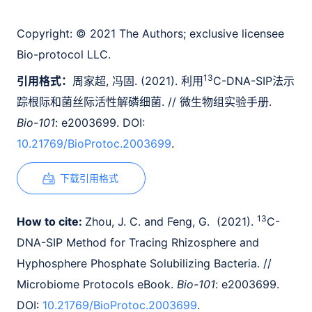
Copyright:
© 2021 The Authors; exclusive licensee
Bio-protocol LLC.
13
引用格式：
周家超, 冯固. (2021). 利用
C-DNA-SIP法示
踪根际和菌丝际活性解磷细菌. // 微生物组实验手册.
Bio-101
: e2003699. DOI:
10.21769/BioProtoc.2003699
.
下载引用格式
13
How to cite:
Zhou, J. C. and Feng, G. (2021).
C-
DNA-SIP Method for Tracing Rhizosphere and
Hyphosphere Phosphate Solubilizing Bacteria. //
Microbiome Protocols eBook.
Bio-101
: e2003699.
DOI:
10.21769/BioProtoc.2003699
.