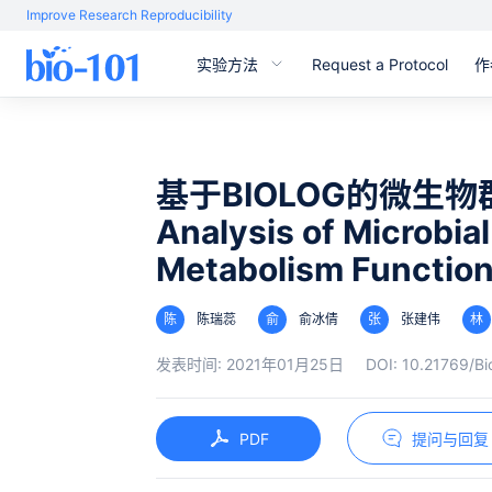
Improve Research Reproducibility
实验方法
Request a Protocol
作
基于BIOLOG的微生
Analysis of Microbi
Metabolism Functio
陈
陈瑞蕊
俞
俞冰倩
张
张建伟
林
发表时间:
2021年01月25日
DOI:
10.21769/Bi
PDF
提问与回复