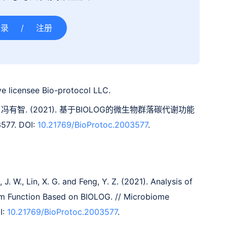
登录
/
注册
e licensee Bio-protocol LLC.
 冯有智. (2021). 基于BIOLOG的微生物群落碳代谢功能
3577. DOI:
10.21769/BioProtoc.2003577
.
, J. W., Lin, X. G. and Feng, Y. Z. (2021). Analysis of
m Function Based on BIOLOG. // Microbiome
I:
10.21769/BioProtoc.2003577
.