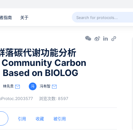
者指南
关于
物群落碳代谢功能分析
al Community Carbon
n Based on BIOLOG
林先贵
冯
冯有智
oProtoc.2003577
浏览次数:
8597
引用
收藏
被引用