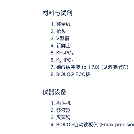
材料与试剂
称量纸
枪头
V型槽
新鲜土
KH
PO
2
4
K
HPO
2
4
磷酸缓冲液 (pH 7.0) (见溶液配方)
BIOLOG ECO板
仪器设备
振荡机
移液器
灭菌锅
BIOLOG自动读板仪 (Emax precision mi