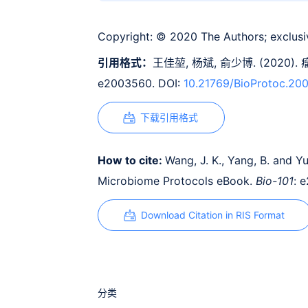
Copyright:
© 2020 The Authors; exclusiv
引用格式：
王佳堃, 杨斌, 俞少博. (2020
e2003560. DOI:
10.21769/BioProtoc.20
下载引用格式
How to cite:
Wang, J. K., Yang, B. and Y
Microbiome Protocols eBook.
Bio-101
: 
Download Citation in RIS Format
分类