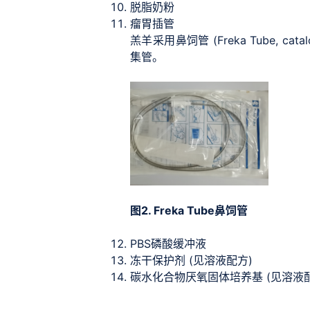
脱脂奶粉
瘤胃插管
羔羊采用鼻饲管 (Freka Tube, ca
集管。
图2. Freka Tube鼻饲管
PBS磷酸缓冲液
冻干保护剂 (见溶液配方)
碳水化合物厌氧固体培养基 (见溶液