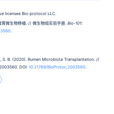
e licensee Bio-protocol LLC.
). 瘤胃微生物移植. // 微生物组实验手册.
Bio-101
:
03560
.
u, S. B. (2020). Rumen Microbiota Transplantation. //
e2003560. DOI:
10.21769/BioProtoc.2003560
.