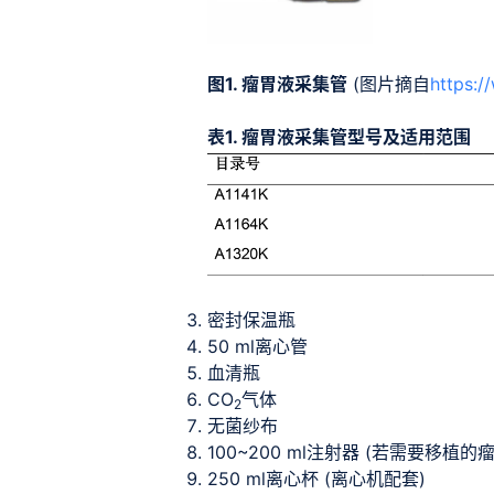
图1. 瘤胃液采集管
(图片摘自
https:/
表1. 瘤胃液采集管型号及适用范围
密封保温瓶
50 ml离心管
血清瓶
CO
气体
2
无菌纱布
100~200 ml注射器 (若需要移
250 ml离心杯 (离心机配套)