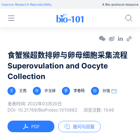
Improve Research Reproducibility
A Bio-protocol resource
食蟹猴超数排卵与卵母细胞采集流程
Superovulation and Oocyte
Collection
王
王燕
许
许玉婷
李
李春杨
孙
孙强
发表时间:
2022年03月20日
DOI:
10.21769/BioProtoc.1010982
浏览次数:
1546
PDF
提问与回复