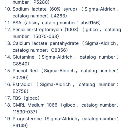
number：P5280）
Sodium lactate (60% syrup)（Sigma-Aldrich，
catalog number：L4263）
BSA（absin，catalog number：abs9156）
Penicillin-streptomycin (100X)（gibco，catalog
number：15070-063）
Calcium lactate pentahydrate（Sigma-Aldrich，
catalog number：C8356）
Glutamine（Sigma-Aldrich，catalog number：
G8540）
Phenol Red（Sigma-Aldrich，catalog number：
P0290）
Estradiol（Sigma-Aldrich，catalog number：
E2758）
FBS（gibco）
CMRL Medium 1066（gibco，catalog number：
11530-037）
Progesterone（Sigma-Aldrich，catalog number：
P6149）