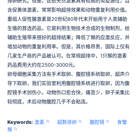
排卵研究。但是，这些天然激素具有较高的免疫源性，且
含促黄体激素，常常影响超排效果和动物重复利用价值。
重组人促性腺激素是20世纪80年代末开始用于人类辅助
生殖的首选药品，它是利用生物技术合成的生物制剂，给
辅助生殖带来很好的超排结果；降低了猴的应激反应，并
增加动物的重复利用率。但是，其价格昂贵，国际上仅有
几家生产商的产品被认可。在常规超排中，1只猴的激素
药品费用大约在2500-3000元。
卵母细胞采集方法有手术取卵、腹腔镜系统取卵、超声介
导下取卵，我们实验室利用腹腔镜系统进行取卵，因为腹
腔镜手术创伤小，动物伤口愈合快，痛苦少，卵子采集比
较彻底，术后动物腹腔几乎不会粘连。
Keywords:
激素
超数排卵
腹腔镜
食蟹
猴