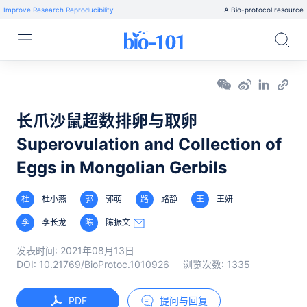
Improve Research Reproducibility
A Bio-protocol resource
长爪沙鼠超数排卵与取卵
Superovulation and Collection of
Eggs in Mongolian Gerbils
杜
杜小燕
郭
郭萌
路
路静
王
王妍
李
李长龙
陈
陈振文
发表时间:
2021年08月13日
DOI:
10.21769/BioProtoc.1010926
浏览次数:
1335
PDF
提问与回复