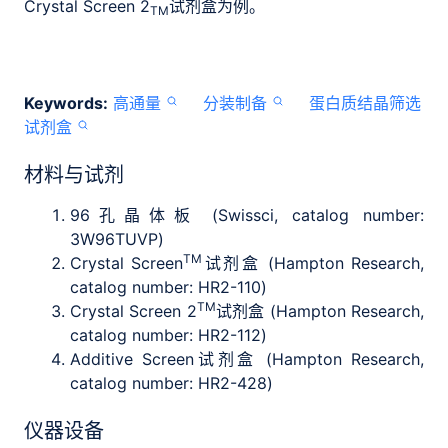
Crystal Screen 2
试剂盒为例。
TM
Keywords:
高通量
分装制备
蛋白质结晶筛选
试剂盒
材料与试剂
96孔晶体板 (Swissci, catalog number:
3W96TUVP)
TM
Crystal Screen
试剂盒 (Hampton Research,
catalog number: HR2-110)
TM
Crystal Screen 2
试剂盒 (Hampton Research,
catalog number: HR2-112)
Additive Screen试剂盒 (Hampton Research,
catalog number: HR2-428)
仪器设备