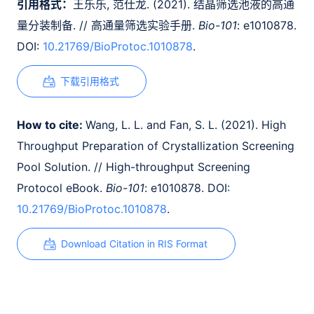
引用格式：
王乐乐, 范仕龙. (2021). 结晶筛选池液的高通
量分装制备. // 高通量筛选实验手册.
Bio-101
: e1010878.
DOI:
10.21769/BioProtoc.1010878
.
下载引用格式
How to cite:
Wang, L. L. and Fan, S. L. (2021). High
Throughput Preparation of Crystallization Screening
Pool Solution. // High-throughput Screening
Protocol eBook.
Bio-101
: e1010878. DOI:
10.21769/BioProtoc.1010878
.
Download Citation in RIS Format