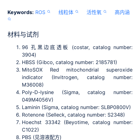
Keywords:
ROS
线粒体
活性氧
高内涵
材料与试剂
96 孔黑边底透板 (costar, catalog number:
3904)
HBSS (Gibco, catalog number: 2185781)
MitoSOX Red mitochondrial superoxide
indicator (Invitrogen, catalog number:
M36008)
Poly-D-lysine (Sigma, catalog number:
049M4056V)
Laminin (Sigma, catalog number: SLBP0800V)
Rotenone (Selleck, catalog number: S2348)
Hoechst 33342 (Beyotime, catalog number:
C1022)
PBS (见溶液配方)