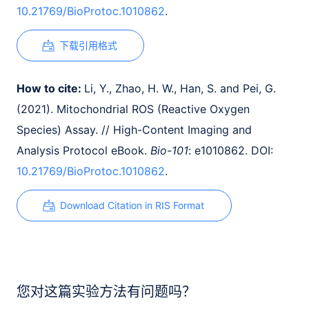
10.21769/BioProtoc.1010862
.
下载引用格式
How to cite:
Li, Y., Zhao, H. W., Han, S. and Pei, G.
(2021). Mitochondrial ROS (Reactive Oxygen
Species) Assay. // High-Content Imaging and
Analysis Protocol eBook.
Bio-101
: e1010862. DOI:
10.21769/BioProtoc.1010862
.
Download Citation in RIS Format
您对这篇实验方法有问题吗？