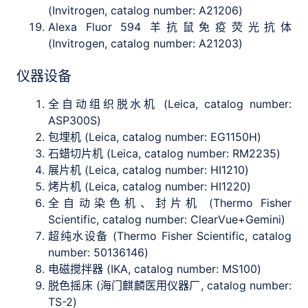
(Invitrogen, catalog number: A21206)
Alexa Fluor 594 羊抗鼠免疫荧光抗体
(Invitrogen, catalog number: A21203)
仪器设备
全自动组织脱水机 (Leica, catalog number:
ASP300S)
包埋机 (Leica, catalog number: EG1150H)
石蜡切片机 (Leica, catalog number: RM2235)
展片机 (Leica, catalog number: HI1210)
烤片机 (Leica, catalog number: HI1220)
全自动染色机、封片机 (Thermo Fisher
Scientific, catalog number: ClearVue+Gemini)
超纯水设备 (Thermo Fisher Scientific, catalog
number: 50136146)
电磁搅拌器 (IKA, catalog number: MS100)
脱色摇床 (海门麒麟医用仪器厂, catalog number:
TS-2)