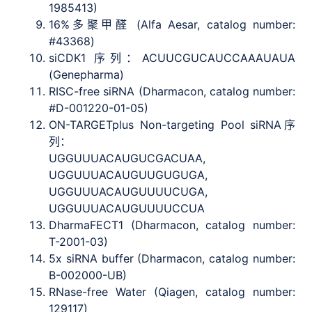
1985413)
16%多聚甲醛 (Alfa Aesar, catalog number:
#43368)
siCDK1 序列：ACUUCGUCAUCCAAAUAUA
(Genepharma)
RISC-free siRNA (Dharmacon, catalog number:
#D-001220-01-05)
ON-TARGETplus Non-targeting Pool siRNA序
列：
UGGUUUACAUGUCGACUAA,
UGGUUUACAUGUUGUGUGA,
UGGUUUACAUGUUUUCUGA,
UGGUUUACAUGUUUUCCUA
DharmaFECT1 (Dharmacon, catalog number:
T-2001-03)
5x siRNA buffer (Dharmacon, catalog number:
B-002000-UB)
RNase-free Water (Qiagen, catalog number:
129117)