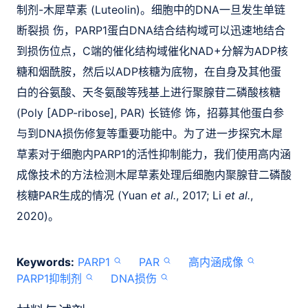
制剂-木犀草素 (Luteolin)。细胞中的DNA一旦发生单链
断裂损 伤，PARP1蛋白DNA结合结构域可以迅速地结合
到损伤位点，C端的催化结构域催化NAD+分解为ADP核
糖和烟酰胺，然后以ADP核糖为底物，在自身及其他蛋
白的谷氨酸、天冬氨酸等残基上进行聚腺苷二磷酸核糖
(Poly [ADP-ribose], PAR) 长链修 饰，招募其他蛋白参
与到DNA损伤修复等重要功能中。为了进一步探究木犀
草素对于细胞内PARP1的活性抑制能力，我们使用高内涵
成像技术的方法检测木犀草素处理后细胞内聚腺苷二磷酸
核糖PAR生成的情况 (Yuan
et al.
, 2017; Li
et al.
,
2020)。
Keywords:
PARP1
PAR
高内涵成像
PARP1抑制剂
DNA损伤