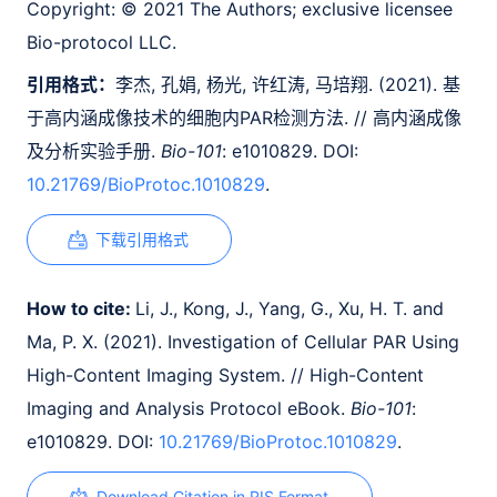
Copyright:
© 2021 The Authors; exclusive licensee
Bio-protocol LLC.
引用格式：
李杰, 孔娟, 杨光, 许红涛, 马培翔. (2021). 基
于高内涵成像技术的细胞内PAR检测方法. // 高内涵成像
及分析实验手册.
Bio-101
: e1010829. DOI:
10.21769/BioProtoc.1010829
.
下载引用格式
How to cite:
Li, J., Kong, J., Yang, G., Xu, H. T. and
Ma, P. X. (2021). Investigation of Cellular PAR Using
High-Content Imaging System. // High-Content
Imaging and Analysis Protocol eBook.
Bio-101
:
e1010829. DOI:
10.21769/BioProtoc.1010829
.
Download Citation in RIS Format