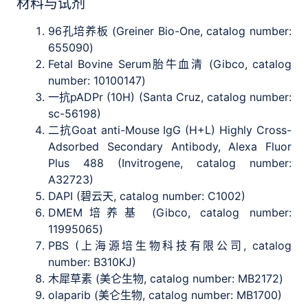
材料与试剂
96孔培养板 (Greiner Bio-One, catalog number:
655090)
Fetal Bovine Serum胎牛血清 (Gibco, catalog
number: 10100147)
一抗pADPr (10H) (Santa Cruz, catalog number:
sc-56198)
二抗Goat anti-Mouse IgG (H+L) Highly Cross-
Adsorbed Secondary Antibody, Alexa Fluor
Plus 488 (Invitrogene, catalog number:
A32723)
DAPI (碧云天, catalog number: C1002)
DMEM培养基 (Gibco, catalog number:
11995065)
PBS (上海源培生物科技有限公司, catalog
number: B310KJ)
木犀草素 (美仑生物, catalog number: MB2172)
olaparib (美仑生物, catalog number: MB1700)