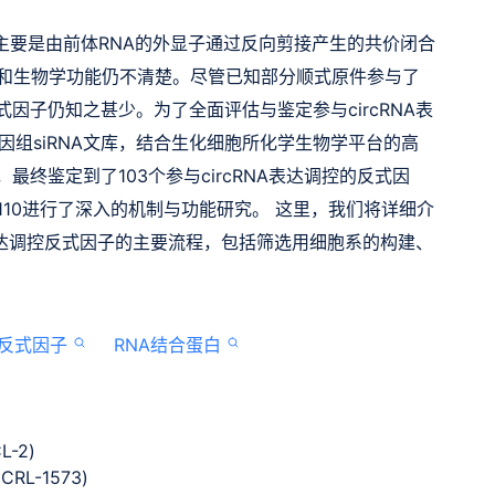
ircRNA) 主要是由前体RNA的外显子通过反向剪接产生的共价闭合
达调控和生物学功能仍不清楚。尽管已知部分顺式原件参与了
反式因子仍知之甚少。为了全面评估与鉴定参与circRNA表
组siRNA文库，结合生化细胞所化学生物学平台的高
最终鉴定到了103个参与circRNA表达调控的反式因
110进行了深入的机制与功能研究。 这里，我们将详细介
NA表达调控反式因子的主要流程，包括筛选用细胞系的构建、
反式因子
RNA结合蛋白
-2)
RL-1573)