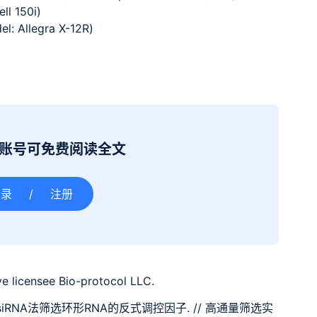
l 150i)
: Allegra X-12R)
册账号可免费阅读全文
登录
/
注册
e licensee Bio-protocol LLC.
因组siRNA法筛选环形RNA的反式调控因子. // 高通量筛选实