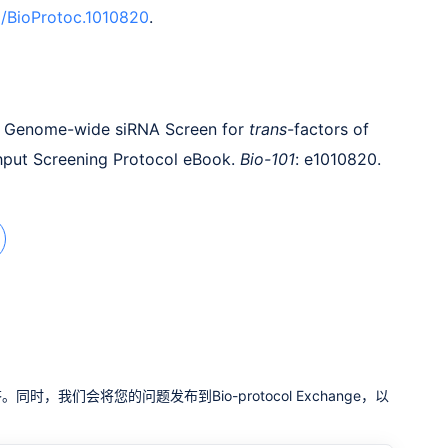
9/BioProtoc.1010820
.
1). Genome-wide siRNA Screen for
trans
-factors of
ghput Screening Protocol eBook.
Bio-101
: e1010820.
我们会将您的问题发布到Bio-protocol Exchange，以