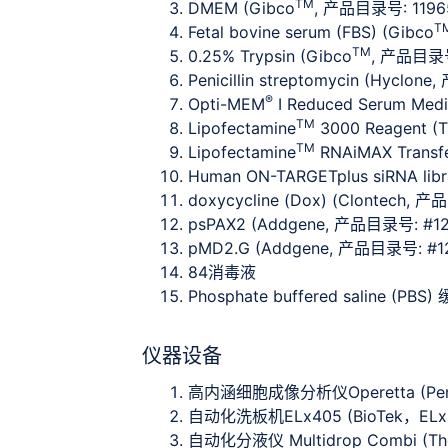
TM
DMEM (Gibco
, 产品目录号: 1196
T
Fetal bovine serum (FBS) (Gibco
TM
0.25% Trypsin (Gibco
, 产品目录号
Penicillin streptomycin (Hyclo
®
Opti-MEM
I Reduced Serum Med
TM
Lipofectamine
3000 Reagent (
TM
Lipofectamine
RNAiMAX Transf
Human ON-TARGETplus siRNA lib
doxycycline (Dox) (Clontech, 
psPAX2 (Addgene, 产品目录号: #12
pMD2.G (Addgene, 产品目录号: #1
84消毒液
Phosphate buffered saline (P
仪器设备
高内涵细胞成像分析仪Operetta (Per
自动化洗板机ELx405 (BioTek，ELx405 
自动化分液仪 Multidrop Combi (Th