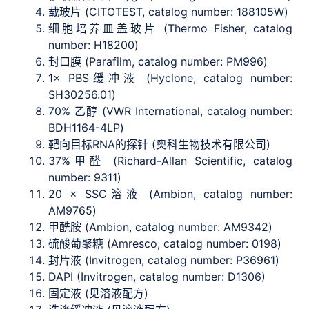
载玻片 (CITOTEST, catalog number: 188105W)
细胞培养皿盖玻片 (Thermo Fisher, catalog
number: H18200)
封口膜 (Parafilm, catalog number: PM996)
1× PBS缓冲液 (Hyclone, catalog number:
SH30256.01)
70% 乙醇 (VWR International, catalog number:
BDH1164-4LP)
靶向目标RNA的探针 (奥科生物技术有限公司)
37%甲醛 (Richard-Allan Scientific, catalog
number: 9311)
20 × SSC溶液 (Ambion, catalog number:
AM9765)
甲酰胺 (Ambion, catalog number: AM9342)
硫酸葡聚糖 (Amresco, catalog number: 0198)
封片液 (Invitrogen, catalog number: P36961)
DAPI (Invitrogen, catalog number: D1306)
固定液 (见溶液配方)