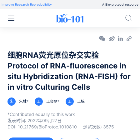
Improve Research Reproducibility
A Bio-protocol resource
细胞RNA荧光原位杂交实验
Protocol of RNA-fluorescence in
situ Hybridization (RNA-FISH) for
in vitro Culturing Cells
朱
朱林*
王
王会丽*
王
王栋
*Contributed equally to this work
发表时间:
2022年09月27日
DOI:
10.21769/BioProtoc.1010810
浏览次数:
3575