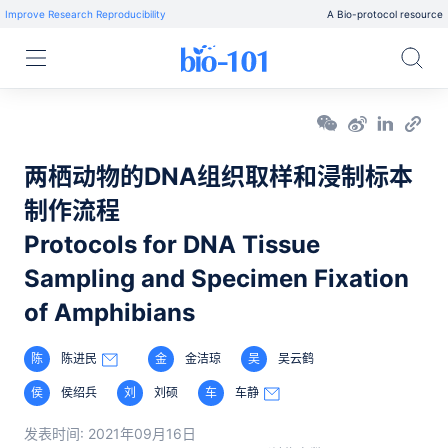
Improve Research Reproducibility
A Bio-protocol resource
两栖动物的DNA组织取样和浸制标本
制作流程
Protocols for DNA Tissue
Sampling and Specimen Fixation
of Amphibians
陈
陈进民
金
金洁琼
吴
吴云鹤
侯
侯绍兵
刘
刘硕
车
车静
发表时间:
2021年09月16日