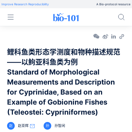
Improve Research Reproducibility
A Bio-protocol resource
鲤科鱼类形态学测度和物种描述规范
——以鮈亚科鱼类为例
Standard of Morphological
Measurements and Description
for Cyprinidae, Based on an
Example of Gobionine Fishes
(Teleostei: Cypriniformes)
赵
赵亚辉
孙
孙智闲