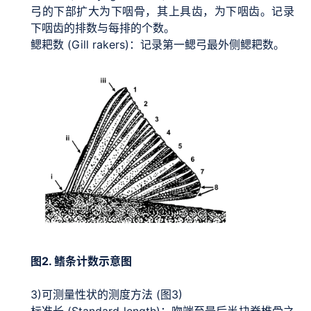
弓的下部扩大为下咽骨，其上具齿，为下咽齿。记录
下咽齿的排数与每排的个数。
鳃耙数 (Gill rakers)：记录第一鳃弓最外侧鳃耙数。
图2. 鳍条计数示意图
3)
可测量性状的测度方法 (图3)