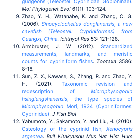
gudgeons (Teleostei: Cyprinidae: Gobioninae)
.
Mol Phylogenet Evol
61(1): 103-124.
Zhao, Y. H., Watanabe, K. and Zhang, C. G.
(2006).
Sinocyclocheilus donglanensis, a new
cavefish (Teleostei: Cypriniformes) from
Guangxi, China.
Ichthyol Res
53: 121-128.
Armbruster, J. W. (2012).
Standardized
measurements, landmarks, and meristic
counts for cypriniform fishes
.
Zootaxa
3586:
8-16.
Sun, Z. X., Kawase, S., Zhang, R. and Zhao, Y.
H. (2021).
Taxonomic revision and
redescription of
Microphysogobio
hsinglungshanensis
, the type species of
Microphysogobio
Mori, 1934 (Cypriniformes:
Cyprinidae)
.
J Fish Biol
Yabumoto, Y., Sakamoto, Y. and Liu, H. (2010).
Osteology of the cyprinid fish,
Xenocypris
argentea
.
Bull Kitakyushu Mus Nat Hist Hum