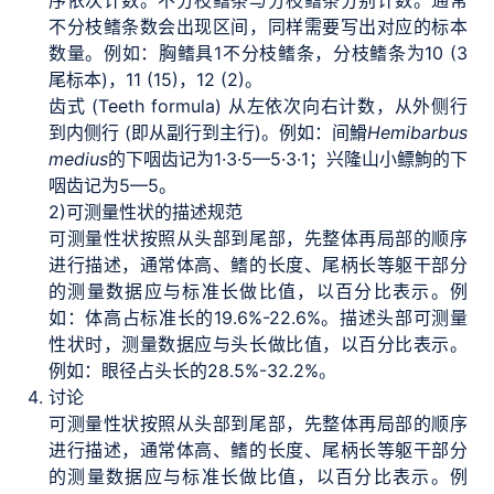
序依次计数。不分枝鳍条与分枝鳍条分别计数。通常
不分枝鳍条数会出现区间，同样需要写出对应的标本
数量。例如：胸鳍具1不分枝鳍条，分枝鳍条为10 (3
尾标本)，11 (15)，12 (2)。
齿式 (Teeth formula) 从左依次向右计数，从外侧行
到内侧行 (即从副行到主行)。例如：间䱻
Hemibarbus
medius
的下咽齿记为1·3·5—5·3·1；兴隆山小鳔鮈的下
咽齿记为5—5。
2)
可测量性状的描述规范
可测量性状按照从头部到尾部，先整体再局部的顺序
进行描述，通常体高、鳍的长度、尾柄长等躯干部分
的测量数据应与标准长做比值，以百分比表示。例
如：体高占标准长的19.6%-22.6%。描述头部可测量
性状时，测量数据应与头长做比值，以百分比表示。
例如：眼径占头长的28.5%-32.2%。
讨论
可测量性状按照从头部到尾部，先整体再局部的顺序
进行描述，通常体高、鳍的长度、尾柄长等躯干部分
的测量数据应与标准长做比值，以百分比表示。例