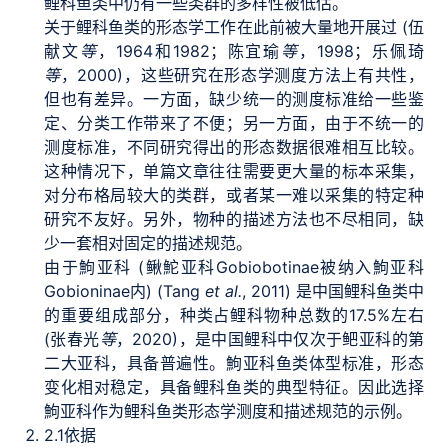
鲤科鱼类中仍有一些类群的多样性被低估。
关于鲤科鱼类的形态学工作在此前被大量地开展过 (伍
献文
等
，1964和1982；陈宜瑜
等
，1998；乐佩琦
等
，2000)，这些研究在形态学测度方法上有共性，
但也有差异。一方面，缺少统一的测度标准给一些鉴
定、分类工作带来了不便；另一方面，由于不统一的
测度标准，不同研究得出的形态数据很难相互比较。
这种情况下，单篇文章往往需要更大量的标本采集，
对分布格局较大的类群，或者某一难以采集的特定种
研究不友好。另外，物种的描述方法也不尽相同，缺
少一套相对固定的描述规范。
由于鮈亚科 (鳅鮀亚科Gobiobotinae被纳入鮈亚科
Gobioninae内) (Tang
et al.
, 2011) 是中国鲤科鱼类中
的重要组成部分，种类占鲤科物种总数的17.5%左右
(张春光
等
，2020)，是中国鲤科中仅次于鲃亚科的第
二大亚科，具备普遍性。鮈亚科鱼类体型标准，形态
变化相对稳定，具备鲤科鱼类的典型特征。因此选择
鮈亚科作为鲤科鱼类形态学测度和描述规范的示例。
2.1
依据