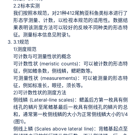
2.2
标本实测
我们按照本规范，对21种412尾鮈亚科鱼类标本进行了
形态学测量、计数，以检视本规范的适用性。数据结
果表明该测度方法可以较好的反映不同种类的形态特
征。测量标本信息见附录1。
3.1
规范
1)
测度规范
可计数与可测量性状的概念
可计数性状 (meristic counts)：可以被计数的形态特
征，例如鳍条数，侧线鳞，鳃耙数等。
可测量性状 (measurements)：可以被测量的形态特
征，例如标准长，眼径，须长等。
2)
可计数性状的测度方法
侧线鳞 (Lateral-line scales)：鳃盖后方第一枚具有侧
线孔的鳞片至尾鳍基最后一枚具有侧线孔的鳞片的总
和，通常第一枚侧线鳞的大小为正常侧线鳞大小的1/4
(图1)。
侧线上鳞 (Scales above lateral line)：背鳍基起点至