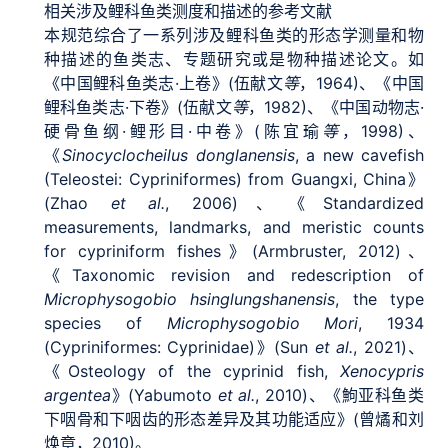
相关涉及鲤科鱼类测度和描述的参考文献
本规范综合了一系列涉及鲤科鱼类的形态学测量和物
种描述的鱼类志、专题研究或是物种描述论文。如
《中国鲤科鱼类志·上卷》(伍献文
等
，1964)、《中国
鲤科鱼类志·下卷》(伍献文
等
，1982)、《中国动物志·
硬骨鱼纲·鲤形目·中卷》(陈宜瑜
等
，1998)、
《
Sinocyclocheilus donglanensis
, a new cavefish
(Teleostei: Cypriniformes) from Guangxi, China》
(Zhao
et al.
, 2006)、《Standardized
measurements, landmarks, and meristic counts
for cypriniform fishes》(Armbruster, 2012)、
《Taxonomic revision and redescription of
Microphysogobio hsinglungshanensis
, the type
species of
Microphysogobio Mori
, 1934
(Cypriniformes: Cyprinidae)》(Sun
et al.
, 2021)、
《Osteology of the cyprinid fish,
Xenocypris
argentea
》(Yabumoto
et al.
, 2010)、《鮈亚科鱼类
下咽骨和下咽齿的形态差异及其功能适应》(曾燏和刘
焕章，2010)。