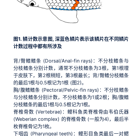
图1. 鳞计数示意图, 深蓝色鳞片表示该鳞片在不同鳞片
计数过程中都有所涉及
背/臀鳍鳍条 (Dorsal/Anal-fin rays)：不分枝鳍条与
分枝鳍条分别计数，通常不分枝鳍条为3根，第1根埋
于皮肤下，第2根稍短，第3根最长；背/臀鳍分枝鳍条
的最后1根与0.5根记为1根 (图2)。
胸/腹鳍鳍条 (Pectoral/Pelvic-fin rays)：不分枝鳍条
与分枝鳍条分别计数，不分枝鳍条为1或2根；胸/腹鳍
分枝鳍条的最后1根与0.5根记为1根。
脊椎骨数 (Vertebrae)：鲤科鱼类脊椎骨由韦伯氏器
(Weberian complex) 的脊椎骨数 (一般为4)，最后半
枚脊椎骨记为1枚。
下咽齿 (Pharyngeal teeth)：鲤形目鱼类最后一对鳃