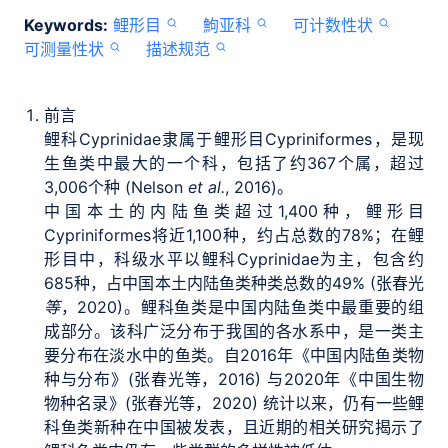
Keywords:
鲤形目
鮈亚科
可计数性状
可测量性状
描述规范
前言
鲤科Cyprinidae隶属于鲤形目Cypriniformes，是现
生鱼类中最大的一个科，包括了约367个属，超过
3,006个种 (Nelson
et al.
, 2016)。
中国本土的内陆鱼类超过1,400种，鲤形目
Cypriniformes将近1,100种，约占总数的78%；在鲤
形目中，科级水平以鲤科Cyprinidae为主，包含约
685种，占中国本土内陆鱼类种类总数的49% (张春光
等
，2020)。鲤科鱼类是中国内陆鱼类中最重要的组
成部分。该科广泛分布于我国的各水系中，是一类主
要分布在淡水中的鱼类。自2016年《中国内陆鱼类物
种与分布》(张春光等，2016) 与2020年《中国生物
物种名录》(张春光等，2020) 统计以来，仍有一些鲤
科鱼类新种在中国被发表，且近期的相关研究揭示了