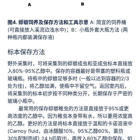
图4. 蜉蝣饲养及保存方法和工具示意
A: 简宜的饲养桶
(可直接放入溪流边浅水中)；B：小瓶外套大瓶方法 (两
种瓶内都装满保存液)
标本保存方法
野外采集时，可将采集到的蜉蝣成虫和亚成虫标本直接放
入80%-95%乙醇中。保存的容器最好是带塞的塑料瓶或
玻璃瓶。待瓶中的蜉蝣足够多时 (一般以达到容器的2/3
处为佳)，将乙醇加满，使瓶中不留空气。返回室内后，
将采集到的标本初步按不同种类分开，长期保存于严密的
玻璃小瓶中。
最常用的保存蜉蝣稚虫的方法是直接放于95%或更
高浓度的乙醇中。因为稚虫本身带有水，所以要用浓度高
的乙醇。更好的方法是将标本直接放于温和的卡诺溶液中
(Carnoy fluid，由冰醋酸10%、95%乙醇60%、氯仿
30%配制而成) 24 h后取出，再放入80%乙醇中保存。如