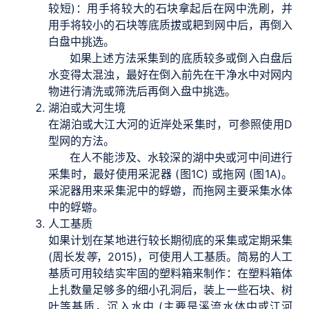
较短)：用手将较大的石块拿起后在网中洗刷，并
用手将较小的石块等底质拔或耙到网中后，再倒入
白盘中挑选。
如果上述方法采集到的底质较多或倒入白盘后
水变得太混浊，最好在倒入前先在干净水中对网内
物进行清洗或筛洗后再倒入盘中挑选。
湖泊或大河生境
在湖泊或大江大河的近岸处采集时，可参照使用D
型网的方法。
在人不能涉及、水较深的湖中央或河中间进行
采集时，最好使用采泥器 (图1C) 或拖网 (图1A)。
采泥器用来采集泥中的蜉蝣，而拖网主要采集水体
中的蜉蝣。
人工基质
如果计划在某地进行较长期彻底的采集或定期采集
(周长发
等
，2015)，可使用人工基质。简易的人工
基质可用较结实牢固的塑料箱来制作：在塑料箱体
上扎数量足够多的细小孔洞后，装上一些石块、树
叶等基质，沉入水中 (主要是溪流水体中或江河