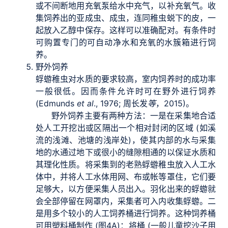
或不间断地用充氧泵给水中充气，以补充氧气。收
集饲养出的亚成虫、成虫，连同稚虫蜕下的皮，一
起放入乙醇中保存。这样可以准确配对。有条件时
可购置专门的可自动净水和充氧的水簇箱进行饲
养。
野外饲养
蜉蝣稚虫对水质的要求较高，室内饲养时的成功率
一般很低。因而条件允许时可在野外进行饲养
(Edmunds
et al
., 1976; 周长发
等
，2015)。
野外饲养主要有两种方法：一是在采集地合适
处人工开挖出或区隔出一个相对封闭的区域 (如溪
流的浅滩、池塘的浅岸处)，使其内部的水与采集
地的水通过地下或很小的缝隙相通的以保证水质和
其理化性质。将采集到的老熟蜉蝣稚虫放入人工水
体中，并将人工水体用网、布或帐等罩住，它们要
足够大，以方便采集人员出入。羽化出来的蜉蝣就
会全部停留在网罩内，采集者可入内收集蜉蝣。二
是用多个较小的人工饲养桶进行饲养。这种饲养桶
可用塑料桶制作 (图4A)：将桶 (一般儿童挖沙子用