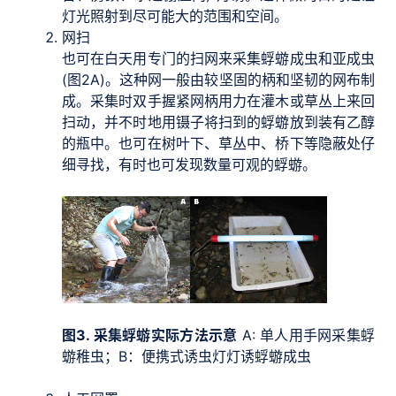
灯光照射到尽可能大的范围和空间。
网扫
也可在白天用专门的扫网来采集蜉蝣成虫和亚成虫
(图2A)。这种网一般由较坚固的柄和坚韧的网布制
成。采集时双手握紧网柄用力在灌木或草丛上来回
扫动，并不时地用镊子将扫到的蜉蝣放到装有乙醇
的瓶中。也可在树叶下、草丛中、桥下等隐蔽处仔
细寻找，有时也可发现数量可观的蜉蝣。
图3. 采集蜉蝣实际方法示意
A: 单人用手网采集蜉
蝣稚虫；B：便携式诱虫灯灯诱蜉蝣成虫