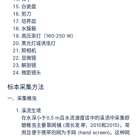
白瓷盘
剪刀
培养皿
水簇箱
高压汞灯（160-250 W）
黑光灯或诱虫灯
照相机
显微镜
解剖镜
微距镜头
标本采集方法
一、采集稚虫
溪流生境
在水深小于0.5 m且水流速度适中的溪流中采集蜉
蝣稚虫主要靠网捕 (周长发
等
，2010和2015)。常
用且便于携带的网为手网 (hand screen)。这种网