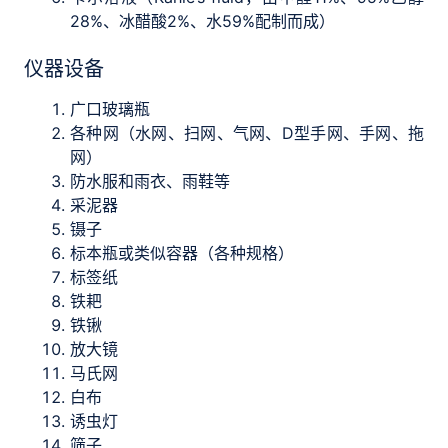
28%、冰醋酸2%、水59%配制而成）
仪器设备
广口玻璃瓶
各种网（水网、扫网、气网、D型手网、手网、拖
网）
防水服和雨衣、雨鞋等
采泥器
镊子
标本瓶或类似容器（各种规格）
标签纸
铁耙
铁锹
放大镜
马氏网
白布
诱虫灯
筛子