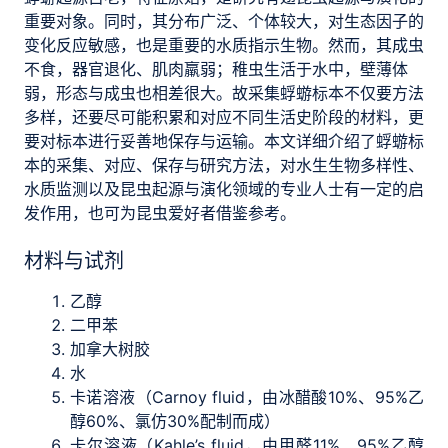
重要对象。同时，其分布广泛、个体较大，对生态因子的
变化反应敏感，也是重要的水质指示生物。然而，其成虫
不食，器官退化、肌肉羸弱；稚虫生活于水中，壁薄体
弱，形态与成虫也相差很大。故采集蜉蝣标本不仅要方法
多样，还要尽可能积累和对应不同生活史阶段的材料，更
要对标本进行妥善地保存与运输。本文详细介绍了蜉蝣标
本的采集、对应、保存与研究方法，对水生生物多样性、
水质监测以及昆虫起源与演化领域的专业人士有一定的启
发作用，也可为昆虫爱好者借鉴参考。
材料与试剂
乙醇
二甲苯
加拿大树胶
水
卡诺溶液（Carnoy fluid，由冰醋酸10%、95%乙
醇60%、氯仿30%配制而成）
卡尔溶液（Kahle’s fluid，由甲醛11%、95%乙醇