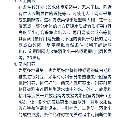
人工网罩
在条件较好处 (如水体宽窄适中、无人干扰、附近
有供人长期居住的设施等)，可使用人工网罩采集
成虫期蜉蝣。这种方法类似于建塑料大棚：在一段
溪流或一部分水体的上方搭建木质或竹质框架 (其
高度至少可容采集者出入)，再用网或纱或布等将
其封闭 (最好用遮光能力不强的类似于蚊帐的尼龙
网或白纱网，尽量模拟自然条件以利于蜉蝣羽
化)，定期到网内收集羽化出来的蜉蝣即可 (周长发
等，2015)。
室内饲养
为更多地采集，也为更好地将每种蜉蝣的成虫期和
稚虫进行对应，采集时可将部分老熟稚虫带回室内
进行饲养，运气好时一两天内就可养出。饲养时可
将蜉蝣稚虫连同其生活水体中的水、碎石、底质和
枯叶等底质一并放出桶内或盆内带回室内饲养 (图
4A)，让一部分的底质突出水面以外，并用衣服或
纱布等盖住饲养设备，一则挡光，二则防止羽化出
的成虫逃脱。条件允许时在饲养过程中可间断性地