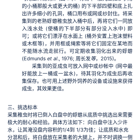
的小桶那般大或更大的桶) 的下半部四壁和底上扎
出许多细小的孔洞，桶口用布或网或纱封住。将采
集到的老熟蜉蝣稚虫放入桶中后，再将它们一同放
入浅水处 (使桶的下半部分有部分没入水中) 即
可；或将它们漂浮在水面上 (桶外安置上泡沫塑料
或木框等)，并用框或绳索等将它们固定在某地而
不能随水流走就行。可定期收集羽化出来的蜉蝣
(Edmunds
et al
., 1976; 周长发
等
，2015)。
采集到的亚成虫可放入网中或纱帐中 (网中最
好能放上一桶或一盆水)，待其羽化为成虫后再收
集保存。也可用上述野外饲养的设备或设施来获得
成虫，其效果更佳。
三、挑选标本
采集稚虫时将已倒入白盘中的蜉蝣从底质中挑选出来需要
极大的耐心和经验。具体方法如下：向白盘中注入少许
水，让其淹没盘内容积的1/4到 1/3为佳；让底质和水充
分混和后，将白盘放在采集者的大腿上，并不时调换一侧