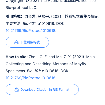
Copyright:
© 2021 The Authors; exclusive licensee
Bio-protocol LLC.
引用格式：
周长发, 马振兴. (2021). 蜉蝣标本采集及描记
主要方法.
Bio-101
: e1010618. DOI:
10.21769/BioProtoc.1010618
.
下载引用格式
How to cite:
Zhou, C. F. and Ma, Z. X. (2021). Main
Collecting and Describing Methods of Mayfly
Specimens.
Bio-101
: e1010618. DOI:
10.21769/BioProtoc.1010618
.
Download Citation in RIS Format