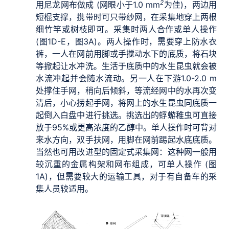
2
用尼龙网布做成 (网眼小于1.0 mm
为佳)，两边用
短棍支撑，携带时可只带纱网，在采集地穿上两根
细竹竿或树枝即可。采集时两人合作或单人操作
(图1D-E，图3A)。两人操作时，需要穿上防水衣
裤，一人在网前用脚或手搅动水下的底质，将石块
等掀起让水冲洗。生活于底质中的水生昆虫就会被
水流冲起并会随水流动。另一人在下游1.0-2.0 m
处撑住手网，稍向后倾斜，等流经网中的水再次变
清后，小心捞起手网，将网上的水生昆虫同底质一
起倒入白盘中进行挑选。挑选出的蜉蝣稚虫可直接
放于95%或更高浓度的乙醇中。单人操作时可背对
来水方向，双手扶网，用脚在网前踢起水底底质。
当然也可用改进型的固定式采集网：这种网一般用
较沉重的金属构架和网布组成，可单人操作 (图
1A)，但需要较大的运输工具，对于有自备车的采
集人员较适用。