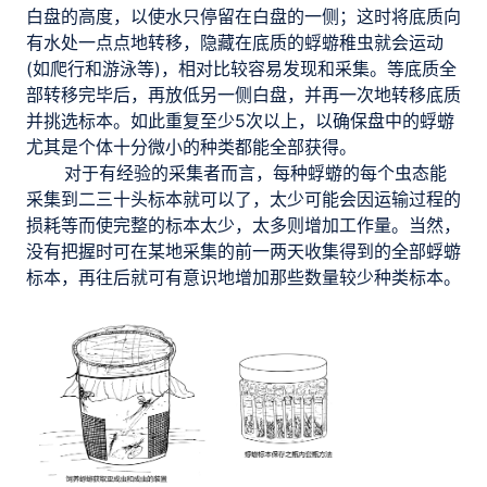
白盘的高度，以使水只停留在白盘的一侧；这时将底质向
有水处一点点地转移，隐藏在底质的蜉蝣稚虫就会运动
(如爬行和游泳等)，相对比较容易发现和采集。等底质全
部转移完毕后，再放低另一侧白盘，并再一次地转移底质
并挑选标本。如此重复至少5次以上，以确保盘中的蜉蝣
尤其是个体十分微小的种类都能全部获得。
对于有经验的采集者而言，每种蜉蝣的每个虫态能
采集到二三十头标本就可以了，太少可能会因运输过程的
损耗等而使完整的标本太少，太多则增加工作量。当然，
没有把握时可在某地采集的前一两天收集得到的全部蜉蝣
标本，再往后就可有意识地增加那些数量较少种类标本。