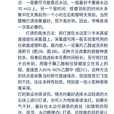
点：一是要尽可能靠近水边，一般最好不要离水边
10 m以上。另一个是时间：蜉蝣羽化的时间大多
集中在天黑前的一个小时左右和黎明天亮前。当然
整晚灯诱效果最好，但不易办到。因此，早晚各诱
一次是必要的。
灯诱的具体方法：将灯放在水边至少半米高或
直接放在采集盘上。采集盘可用一般实验室所用的
白瓷盘或塑料盘。盘内放入一定量的乙醇或洗衣粉
液即可 (图2B，图3B)。这种方法诱集的蜉蝣种类
较多，但事后挑选标本花费时间较长。另可将灯挂
于白布前，用镊子蘸乙醇粘住蜉蝣竖立在背上的
翅，直接放入80%-90%乙醇中 (图2C)。这种方法
的优点是采集当时即可直接保存，但因受其它飞虫
的干扰，往往多样性较低，特别是一些小型种类很
难采得。
灯的架设也很讲究。晴天时最好选择水边较高的大
石块上进行灯诱，也可人为地架高诱虫灯。如果天
气不好，最好在水边可避雨的高处 (如建筑的阳
台、房顶、水边棚屋内) 灯诱。这样做的目的是让