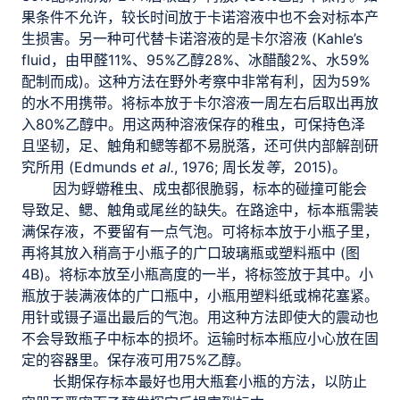
果条件不允许，较长时间放于卡诺溶液中也不会对标本产
生损害。另一种可代替卡诺溶液的是卡尔溶液 (Kahle’s
fluid，由甲醛11%、95%乙醇28%、冰醋酸2%、水59%
配制而成)。这种方法在野外考察中非常有利，因为59%
的水不用携带。将标本放于卡尔溶液一周左右后取出再放
入80%乙醇中。用这两种溶液保存的稚虫，可保持色泽
且坚韧，足、触角和鳃等都不易脱落，还可供内部解剖研
究所用 (Edmunds
et al.
, 1976; 周长发
等
，2015)。
因为蜉蝣稚虫、成虫都很脆弱，标本的碰撞可能会
导致足、鳃、触角或尾丝的缺失。在路途中，标本瓶需装
满保存液，不要留有一点气泡。可将标本放于小瓶子里，
再将其放入稍高于小瓶子的广口玻璃瓶或塑料瓶中 (图
4B)。将标本放至小瓶高度的一半，将标签放于其中。小
瓶放于装满液体的广口瓶中，小瓶用塑料纸或棉花塞紧。
用针或镊子逼出最后的气泡。用这种方法即使大的震动也
不会导致瓶子中标本的损坏。运输时标本瓶应小心放在固
定的容器里。保存液可用75%乙醇。
长期保存标本最好也用大瓶套小瓶的方法，以防止