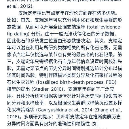
et al.
, 2012)。
支端定年相比节点定年在理论方面存在诸多优势。
比如：首先，支端定年可以充分利用化石和现生类群的形
态数据，从而可以开展全证据支端定年 (total-evidence
tip dating) 分析。由于一般无法获得化石的分子数据，
因此化石的系统发生位置由形态数据决定。其次，支端定
年可以潜在利用与所研究类群相关的所有化石记录，无需
像节点定年仅挑选与某节点有关的最古老的化石记录。第
三，支端定年只需根据化石自身年代信息设置时间校准先
验，无需对某节点的历史分异时间特别挑选统计分布以描
述其时间先验。特别伴随描述类群分异及化石采样过程的
石化生灭过程 (fossilized birth-death process, FBD)
模型的提出 (Stadler, 2010)，支端定年得到了广泛应
用。具体分析还可根据实际情况针对各历史时间段设置不
同分异和采样速率，以及根据现生类群取样情况设置多样
化采样策略等 (Gavryushkina
et al.
, 2014; Zhang
et al.
,
2016)。多项研究提示：贝叶斯支端定年在推断类群历史
分异时间方面具有良好的准确性和精确性 (如