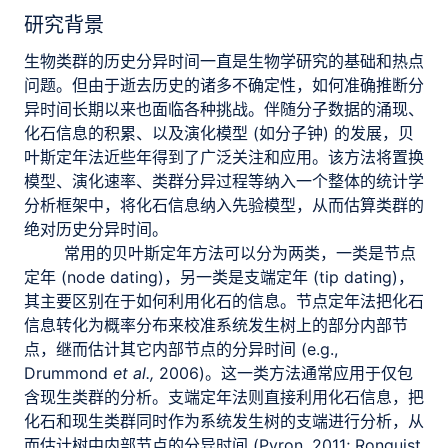
研究背景
生物类群的历史分异时间一直是生物学研究的基础和热点
问题。但由于逝去历史的诸多不确定性，如何准确推断分
异时间长期以来也面临各种挑战。伴随分子数据的涌现、
化石信息的积累、以及演化模型 (如分子钟) 的发展，贝
叶斯定年法近些年得到了广泛关注和应用。该方法将置换
模型、演化速率、类群分异过程等纳入一个整体的统计学
分析框架中，将化石信息纳入先验模型，从而估算类群的
绝对历史分异时间。
常用的贝叶斯定年方法可以分为两类，一类是节点
定年 (node dating)，另一类是支端定年 (tip dating)，
其主要区别在于如何利用化石的信息。节点定年法把化石
信息转化为概率分布来校准系统发生树上的部分内部节
点，继而估计其它内部节点的分异时间 (e.g.,
Drummond
et al.,
2006)。这一类方法通常应用于仅包
含现生类群的分析。支端定年法则直接利用化石信息，把
化石和现生类群同时作为系统发生树的支端进行分析，从
而估计树中内部节点的分异时间 (Pyron, 2011; Ronquist