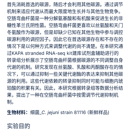
首先消耗首选的碳源，随后才会利用其他碳源。通过调节
机制来适应代谢从而最大限度地生长并与其他生物竞争。
空肠弯曲杆菌是一种分解氨基酸和有机酸来促进生长的非
糖性革兰氏阴性菌。空肠弯曲杆菌更喜欢以丝氨酸和天门
冬氨酸作为碳源，但是却缺少已知在其他生物中参与调控
碳源利用的调控因子。因此它在首选碳源存在和不存在的
情况下是以何种方式来调整代谢的尚不清楚。在本研究通
过KAPA stranded RNA-seq kit建库试剂盒辅助进行的
转录组分析展示了空肠弯曲杆菌根据碳源的不同调整自身
代谢的机制。研究发现在丝氨酸、乳酸和丙酮酸存在的情
况下，可以通过抑制一些关键代谢酶的表达来抑制其他碳
源的利用。这些代谢依赖的转录抑制同时可能与细胞内琥
珀酸的积累有关。因此，本研究根据转录组等数据分析结
果，提出了一种在空肠弯曲杆菌中按需调节代谢抑制机
制。
生物材料：
细菌_
C. jejuni
strain 81116 (新鲜样品)
实验目的