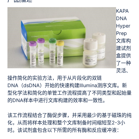
KAPA
DNA
Hyper
Prep
文库构
建试剂
盒提供
了一种
灵活、
操作简化的实验方法，用于从片段化的双链
DNA（dsDNA）开始的快速构建Illumina测序文库。新
型化学法和简化的单管工作流程提高了不同类型和起始量
的DNA样本中进行文库构建的效率和一致性。
该工作流程结合了酶促步骤，并采用最少的基于磁珠的纯
化，从而将样本处理和整个文库制备时间缩短至2-3小
时。该试剂盒包含以下所需的所有酶和反应缓冲液：