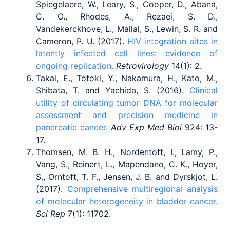
Spiegelaere, W., Leary, S., Cooper, D., Abana,
C. O., Rhodes, A., Rezaei, S. D.,
Vandekerckhove, L., Mallal, S., Lewin, S. R. and
Cameron, P. U. (2017).
HIV integration sites in
latently infected cell lines: evidence of
ongoing replication.
Retrovirology
14(1): 2.
Takai, E., Totoki, Y., Nakamura, H., Kato, M.,
Shibata, T. and Yachida, S. (2016).
Clinical
utility of circulating tumor DNA for molecular
assessment and precision medicine in
pancreatic cancer.
Adv Exp Med Biol
924: 13-
17.
Thomsen, M. B. H., Nordentoft, I., Lamy, P.,
Vang, S., Reinert, L., Mapendano, C. K., Hoyer,
S., Orntoft, T. F., Jensen, J. B. and Dyrskjot, L.
(2017).
Comprehensive multiregional analysis
of molecular heterogeneity in bladder cancer.
Sci Rep
7(1): 11702.