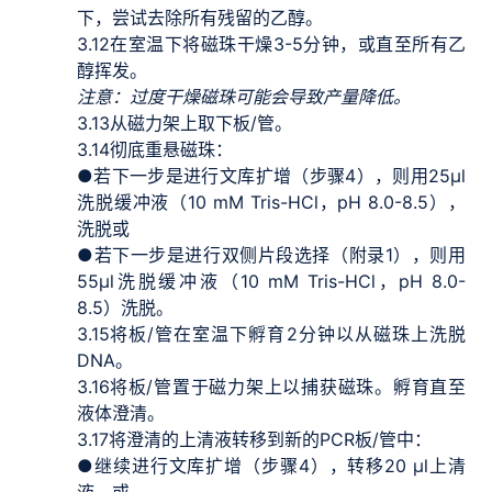
下，尝试去除所有残留的乙醇。
3.12
在室温下将磁珠干燥3-5分钟，或直至所有乙
醇挥发。
注意：过度干燥磁珠可能会导致产量降低。
3.13
从磁力架上取下板/管。
3.14
彻底重悬磁珠：
●若下一步是进行文库扩增（步骤4），则用25μl
洗脱缓冲液（10 mM Tris-HCl，pH 8.0-8.5），
洗脱或
●若下一步是进行双侧片段选择（附录1），则用
55μl洗脱缓冲液（10 mM Tris-HCl，pH 8.0-
8.5）洗脱。
3.15
将板/管在室温下孵育2分钟以从磁珠上洗脱
DNA。
3.16
将板/管置于磁力架上以捕获磁珠。孵育直至
液体澄清。
3.17
将澄清的上清液转移到新的PCR板/管中：
●继续进行文库扩增（步骤4），转移20 μl上清
液，或