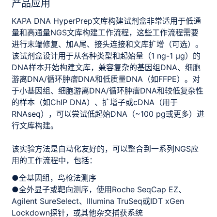
产品应用
KAPA DNA HyperPrep文库构建试剂盒非常适用于低通
量和高通量NGS文库构建工作流程，这些工作流程需要
进行末端修复、加A尾、接头连接和文库扩增（可选）。
该试剂盒设计用于从各种类型和起始量（1 ng-1 μg）的
DNA样本开始构建文库，兼容复杂的基因组DNA、细胞
游离DNA/循环肿瘤DNA和低质量DNA（如FFPE）。对
于小基因组、细胞游离DNA/循环肿瘤DNA和较低复杂性
的样本（如ChIP DNA）、扩增子或cDNA（用于
RNAseq），可以尝试低起始DNA（~100 pg或更多）进
行文库构建。
该实验方法是自动化友好的，可以整合到一系列NGS应
用的工作流程中，包括：
●全基因组，鸟枪法测序
●全外显子或靶向测序，使用Roche SeqCap EZ、
Agilent SureSelect、Illumina TruSeq或IDT xGen
Lockdown探针，或其他杂交捕获系统