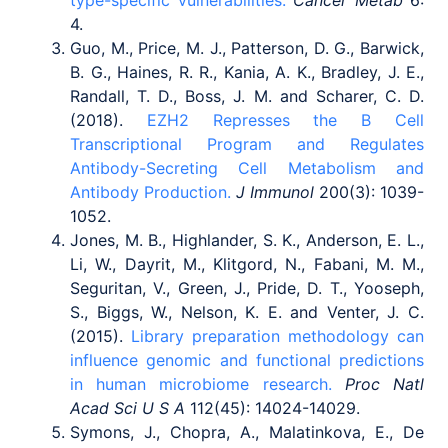
4.
Guo, M., Price, M. J., Patterson, D. G., Barwick,
B. G., Haines, R. R., Kania, A. K., Bradley, J. E.,
Randall, T. D., Boss, J. M. and Scharer, C. D.
(2018).
EZH2 Represses the B Cell
Transcriptional Program and Regulates
Antibody-Secreting Cell Metabolism and
Antibody Production.
J Immunol
200(3): 1039-
1052.
Jones, M. B., Highlander, S. K., Anderson, E. L.,
Li, W., Dayrit, M., Klitgord, N., Fabani, M. M.,
Seguritan, V., Green, J., Pride, D. T., Yooseph,
S., Biggs, W., Nelson, K. E. and Venter, J. C.
(2015).
Library preparation methodology can
influence genomic and functional predictions
in human microbiome research.
Proc Natl
Acad Sci U S A
112(45): 14024-14029.
Symons, J., Chopra, A., Malatinkova, E., De