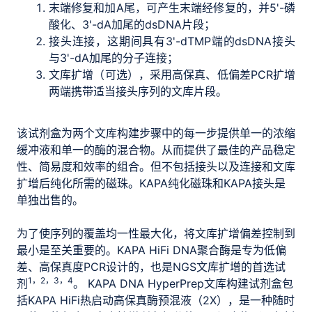
末端修复和加A尾，可产生末端经修复的，并5'-磷
酸化、3'-dA加尾的dsDNA片段；
接头连接，这期间具有3'-dTMP端的dsDNA接头
与3'-dA加尾的分子连接；
文库扩增（可选），采用高保真、低偏差PCR扩增
两端携带适当接头序列的文库片段。
该试剂盒为两个文库构建步骤中的每一步提供单一的浓缩
缓冲液和单一的酶的混合物。从而提供了最佳的产品稳定
性、简易度和效率的组合。但不包括接头以及连接和文库
扩增后纯化所需的磁珠。KAPA纯化磁珠和KAPA接头是
单独出售的。
为了使序列的覆盖均一性最大化，将文库扩增偏差控制到
最小是至关重要的。KAPA HiFi DNA聚合酶是专为低偏
差、高保真度PCR设计的，也是NGS文库扩增的首选试
1，2，3，4
剂
。 KAPA DNA HyperPrep文库构建试剂盒包
括KAPA HiFi热启动高保真酶预混液（2X），是一种随时