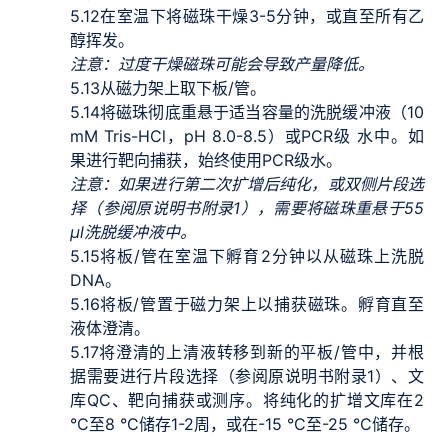
5.12
在室温下将磁珠干燥3-5分钟，或直至所有乙
醇挥发。
注意：过度干燥磁珠可能会导致产量降低。
5.13
从磁力架上取下板/管。
5.14
将磁珠彻底重悬于适当容量的洗脱缓冲液（10
mM Tris-HCl，pH 8.0-8.5）或PCR级 水中。如
果进行靶向捕获，始终使用PCR级水。
注意：如果进行第二次扩增后纯化，或双侧片段选
择（参阅原说明书附录1），需要将磁珠重悬于55
μl洗脱缓冲液中。
5.15
将板/管在室温下孵育2分钟以从磁珠上洗脱
DNA。
5.16
将板/管置于磁力架上以捕获磁珠。孵育直至
液体澄清。
5.17
将澄清的上清液转移到新的平板/管中，并根
据需要进行片段选择（参阅原说明书附录1）、文
库QC、靶向捕获或测序。将纯化的扩增文库在2
°C至8 °C储存1-2周，或在-15 °C至-25 °C储存。