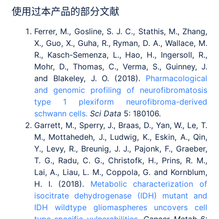
使用过本产品的部分文献
Ferrer, M., Gosline, S. J. C., Stathis, M., Zhang,
X., Guo, X., Guha, R., Ryman, D. A., Wallace, M.
R., Kasch-Semenza, L., Hao, H., Ingersoll, R.,
Mohr, D., Thomas, C., Verma, S., Guinney, J.
and Blakeley, J. O. (2018).
Pharmacological
and genomic profiling of neurofibromatosis
type 1 plexiform neurofibroma-derived
schwann cells.
Sci Data
5: 180106.
Garrett, M., Sperry, J., Braas, D., Yan, W., Le, T.
M., Mottahedeh, J., Ludwig, K., Eskin, A., Qin,
Y., Levy, R., Breunig, J. J., Pajonk, F., Graeber,
T. G., Radu, C. G., Christofk, H., Prins, R. M.,
Lai, A., Liau, L. M., Coppola, G. and Kornblum,
H. I. (2018).
Metabolic characterization of
isocitrate dehydrogenase (IDH) mutant and
IDH wildtype gliomaspheres uncovers cell
type-specific vulnerabilities.
Cancer Metab
6: