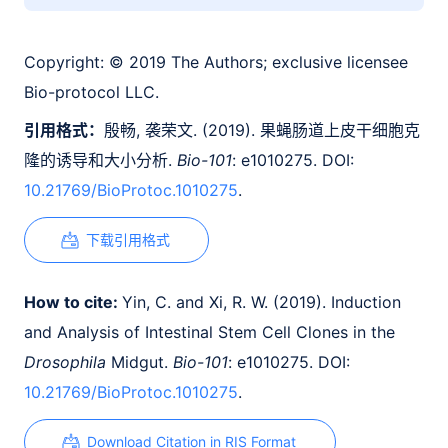
Copyright:
© 2019 The Authors; exclusive licensee
Bio-protocol LLC.
引用格式：
殷畅, 袭荣文. (2019). 果蝇肠道上皮干细胞克
隆的诱导和大小分析.
Bio-101
: e1010275. DOI:
10.21769/BioProtoc.1010275
.
下载引用格式
How to cite:
Yin, C. and Xi, R. W. (2019). Induction
and Analysis of Intestinal Stem Cell Clones in the
Drosophila
Midgut.
Bio-101
: e1010275. DOI:
10.21769/BioProtoc.1010275
.
Download Citation in RIS Format