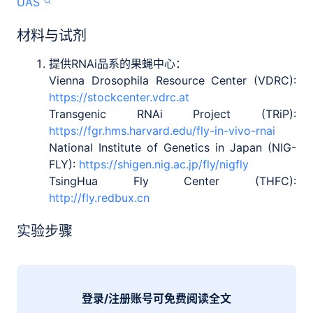
UAS
材料与试剂
提供RNAi品系的果蝇中心：
Vienna Drosophila Resource Center (VDRC):
https://stockcenter.vdrc.at
Transgenic RNAi Project (TRiP):
https://fgr.hms.harvard.edu/fly-in-vivo-rnai
National Institute of Genetics in Japan (NIG-
FLY):
https://shigen.nig.ac.jp/fly/nigfly
TsingHua Fly Center (THFC):
http://fly.redbux.cn
实验步骤
登录/注册账号可免费阅读全文