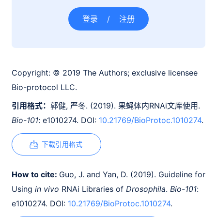
登录
/
注册
Copyright:
© 2019 The Authors; exclusive licensee
Bio-protocol LLC.
引用格式：
郭健, 严冬. (2019). 果蝇体内RNAi文库使用.
Bio-101
: e1010274. DOI:
10.21769/BioProtoc.1010274
.
下载引用格式
How to cite:
Guo, J. and Yan, D. (2019). Guideline for
Using
in vivo
RNAi Libraries of
Drosophila
.
Bio-101
:
e1010274. DOI:
10.21769/BioProtoc.1010274
.