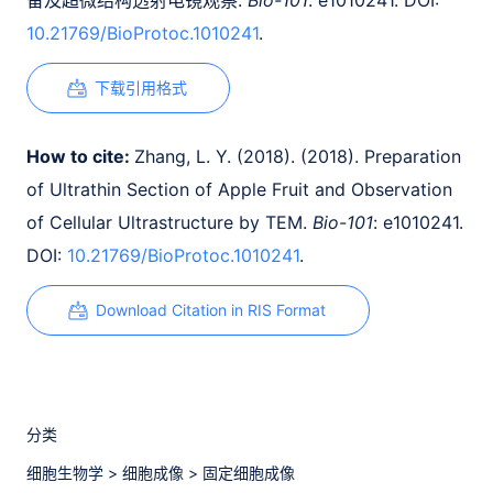
备及超微结构透射电镜观察.
Bio-101
: e1010241. DOI:
10.21769/BioProtoc.1010241
.
下载引用格式
How to cite:
Zhang, L. Y. (2018). (2018). Preparation
of Ultrathin Section of Apple Fruit and Observation
of Cellular Ultrastructure by TEM.
Bio-101
: e1010241.
DOI:
10.21769/BioProtoc.1010241
.
Download Citation in RIS Format
分类
细胞生物学
>
细胞成像
>
固定细胞成像