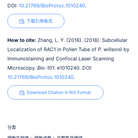
DOI:
10.21769/BioProtoc.1010240
.
下载引用格式
How to cite:
Zhang, L. Y. (2018). (2018). Subcellular
Localization of RAC1 in Pollen Tube of
P. willsonii
by
Immunostaining and Confocal Laser Scanning
Microscopy.
Bio-101
: e1010240. DOI:
10.21769/BioProtoc.1010240
.
Download Citation in RIS Format
分类
细胞生物学
>
细胞成像
>
共聚焦显微镜