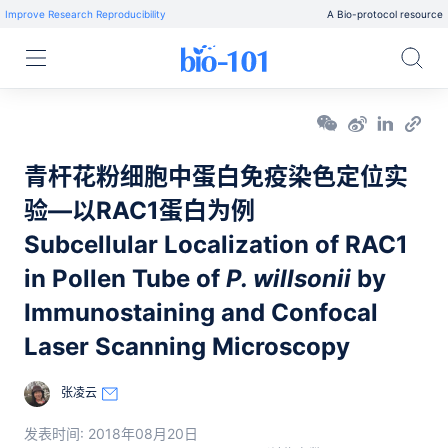
Improve Research Reproducibility
A Bio-protocol resource
青杆花粉细胞中蛋白免疫染色定位实
验—以RAC1蛋白为例
Subcellular Localization of RAC1
in Pollen Tube of
P. willsonii
by
Immunostaining and Confocal
Laser Scanning Microscopy
张凌云
发表时间:
2018年08月20日