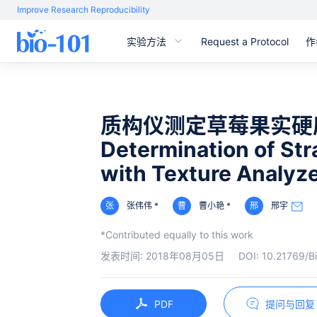
Improve Research Reproducibility
实验方法
Request a Protocol
作
质构仪测定草莓果实硬
Determination of St
with Texture Analyz
张
张伟伟 *
曹
曹小艳 *
邢
邢宇
*Contributed equally to this work
发表时间:
2018年08月05日
DOI:
10.21769/B
PDF
提问与回复