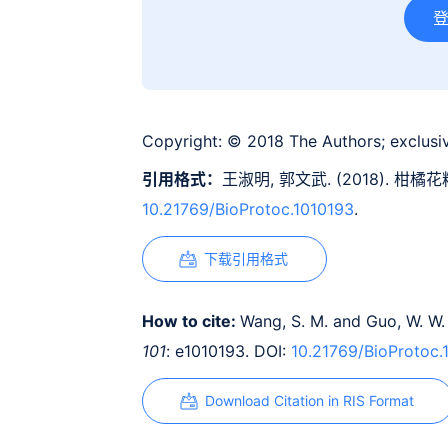
Copyright:
© 2018 The Authors; exclusiv
引用格式：
王淑明, 郭文武. (2018). 柑
10.21769/BioProtoc.1010193
.
下载引用格式
How to cite:
Wang, S. M. and Guo, W. W. (
101
: e1010193. DOI:
10.21769/BioProtoc.
Download Citation in RIS Format