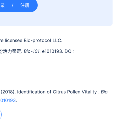
登录
/
注册
e licensee Bio-protocol LLC.
橘花粉活力鉴定.
Bio-101
: e1010193. DOI:
2018). Identification of Citrus Pollen Vitality .
Bio-
1010193
.