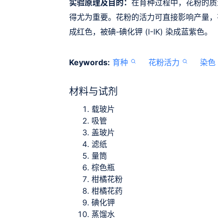
实验原理及目的：
在育种过程中，花粉的质
得尤为重要。花粉的活力可直接影响产量，有
成红色，被碘-碘化钾 (I-IK) 染成蓝紫色。
Keywords:
育种
花粉活力
染色
材料与试剂
载玻片
吸管
盖玻片
滤纸
量筒
棕色瓶
柑橘花粉
柑橘花药
碘化钾
蒸馏水