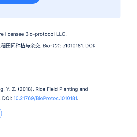
e licensee Bio-protocol LLC.
). 水稻田间种植与杂交.
Bio-101
: e1010181. DOI:
g, Y. Z. (2018). Rice Field Planting and
. DOI:
10.21769/BioProtoc.1010181
.