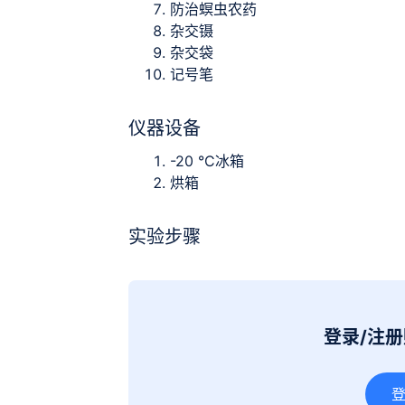
防治螟虫农药
杂交镊
杂交袋
记号笔
仪器设备
-20 °C冰箱
烘箱
实验步骤
登录/注