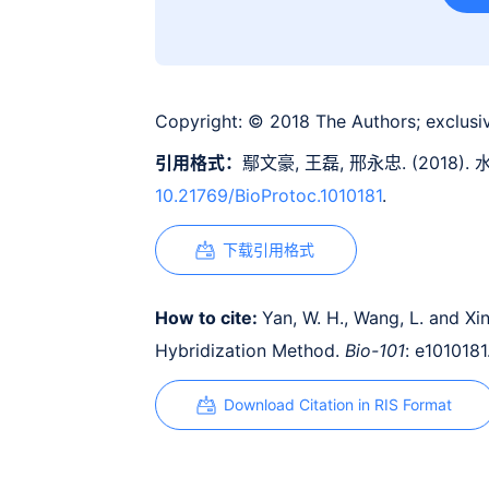
Copyright:
© 2018 The Authors; exclusiv
引用格式：
鄢文豪, 王磊, 邢永忠. (2018
10.21769/BioProtoc.1010181
.
下载引用格式
How to cite:
Yan, W. H., Wang, L. and Xin
Hybridization Method.
Bio-101
: e1010181
Download Citation in RIS Format