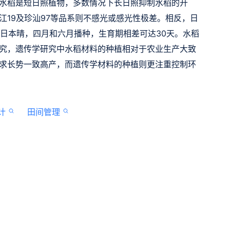
水稻是短日照植物，多数情况下长日照抑制水稻的开
江19及珍汕97等品系则不感光或感光性极差。相反，日
是日本晴，四月和六月播种，生育期相差可达30天。水稻
究，遗传学研究中水稻材料的种植相对于农业生产大致
求长势一致高产，而遗传学材料的种植则更注重控制环
计
田间管理