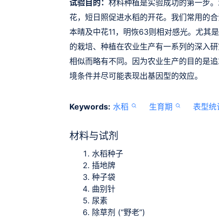
试验目的：
材料种植是实验成功的第一步。
花，短日照促进水稻的开花。我们常用的合
本晴及中花11，明恢63则相对感光。尤其
的栽培
、种植在农业生产有一系列的深入研
相似而略有不同。因为农业生产的目的是追
境条件并尽可能表现出基因型的效应。
Keywords:
水稻
生育期
表型统
材料与试剂
水稻种子
插地牌
种子袋
曲别针
尿素
除草剂 (“野老”)