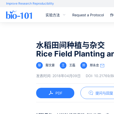
Improve Research Reproducibility
实验方法
Request a Protocol
作
水稻田间种植与杂交
Rice Field Planting 
鄢
鄢文豪
王
王磊
邢
邢永忠
发表时间:
2018年04月09日
DOI:
10.21769/B
PDF
提问与回复