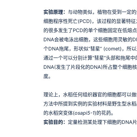
实验原理：
与动物类似，植物在受到一定的
细胞程序性死亡(PCD)，该过程的显著特
的很多发生了PCD的单个细胞固定在低熔
DNA会被电泳出细胞
，这些细胞用灵敏的D
个DNA拖尾，形状似“彗星” (comet)，
通过一个可以分别计算“彗星”头部和拖尾中
DNA(发生了片段化的DNA)所占整个细胞
度。
理论上，水稻任何组织器官的细胞都可以做
方法中所提到实例的实验材料是野生型水稻品种
的水稻突变体(
osapi5-1
)的花药。
实验目的：
定量检测某处理下细胞的DNA