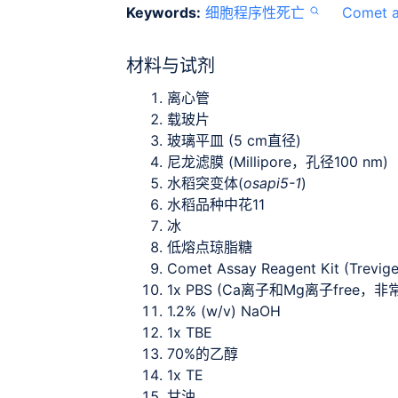
Keywords:
细胞程序性死亡
Comet a
材料与试剂
离心管
载玻片
玻璃平皿 (5 cm直径)
尼龙滤膜 (Millipore，孔径100 nm)
水稻突变体(
osapi5-1
)
水稻品种中花11
冰
低熔点琼脂糖
Comet Assay Reagent Kit (Trevi
1x PBS (Ca离子和Mg离子free，非
1.2% (w/v) NaOH
1x TBE
70%的乙醇
1x TE
甘油