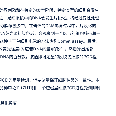
外界刺激和在特定的发育阶段，特定类型的细胞会发生
征之一是细胞核中的DNA会发生片段化。将经过变性处理
点琼脂糖凝胶中，在普通的DNA电泳过程中，片段化的
NA荧光染料染色后，会观察到一个圆形的细胞核带着一
所以这种基于单细胞电泳的方法也称Comet assay。最后，
的荧光强度(对应着DNA的量)的软件，然后算出尾部
核DNA的百分数，该值即可定量的反映该细胞的PCD程
PCD的定量检测，但要尽量保证细胞种类的一致性。本
中花11 (ZH11)和一个绒毡层细胞PCD过程受到抑制
片段化程度。