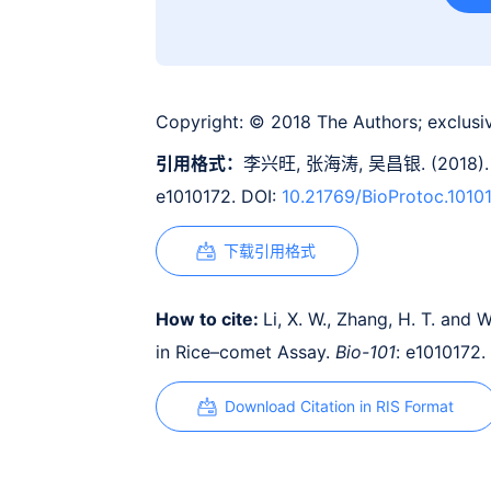
Copyright:
© 2018 The Authors; exclusiv
引用格式：
李兴旺, 张海涛, 吴昌银. (2018
e1010172. DOI:
10.21769/BioProtoc.1010
下载引用格式
How to cite:
Li, X. W., Zhang, H. T. and 
in Rice–comet Assay.
Bio-101
: e1010172.
Download Citation in RIS Format