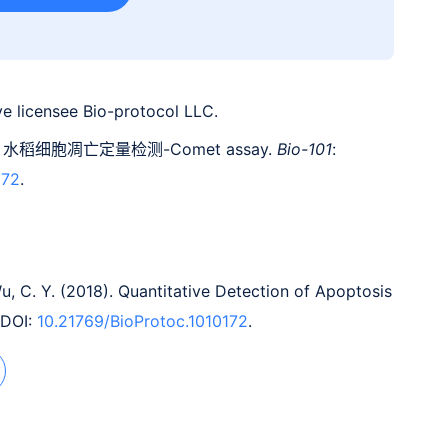
e licensee Bio-protocol LLC.
). 水稻细胞凋亡定量检测-Comet assay.
Bio-101
:
172
.
Wu, C. Y. (2018). Quantitative Detection of Apoptosis
 DOI:
10.21769/BioProtoc.1010172
.