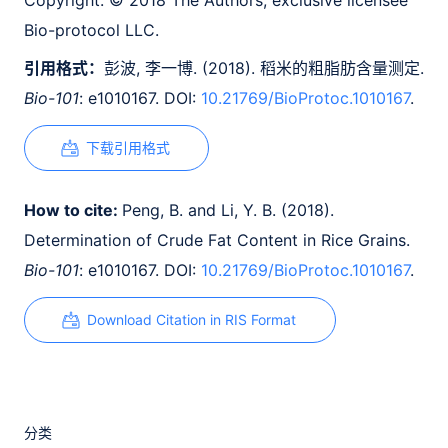
Copyright:
© 2018 The Authors; exclusive licensee
Bio-protocol LLC.
引用格式：
彭波, 李一博. (2018). 稻米的粗脂肪含量测定.
Bio-101
: e1010167. DOI:
10.21769/BioProtoc.1010167
.
下载引用格式
How to cite:
Peng, B. and Li, Y. B. (2018).
Determination of Crude Fat Content in Rice Grains.
Bio-101
: e1010167. DOI:
10.21769/BioProtoc.1010167
.
Download Citation in RIS Format
分类