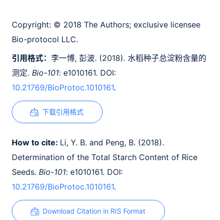
Copyright:
© 2018 The Authors; exclusive licensee
Bio-protocol LLC.
引用格式：
李一博, 彭波. (2018). 水稻种子总淀粉含量的
测定.
Bio-101
: e1010161. DOI:
10.21769/BioProtoc.1010161
.
下载引用格式
How to cite:
Li, Y. B. and Peng, B. (2018).
Determination of the Total Starch Content of Rice
Seeds.
Bio-101
: e1010161. DOI:
10.21769/BioProtoc.1010161
.
Download Citation in RIS Format