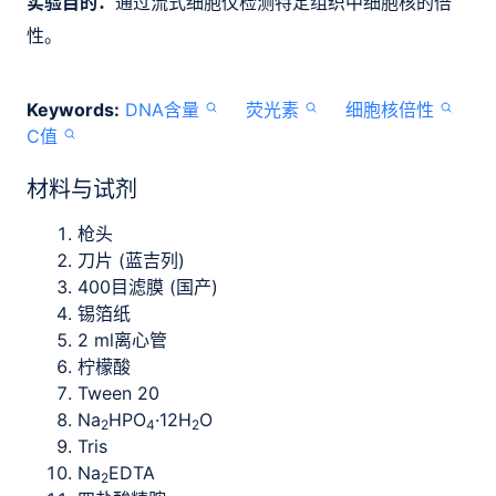
实验目的：
通过流式细胞仪检测特定组织中细胞核的倍
性。
Keywords:
DNA含量
荧光素
细胞核倍性
C值
材料与试剂
枪头
刀片 (蓝吉列)
400目滤膜 (国产)
锡箔纸
2 ml离心管
柠檬酸
Tween 20
Na
HPO
·12H
O
2
4
2
Tris
Na
EDTA
2