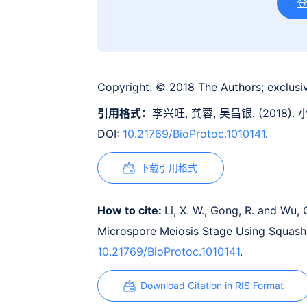
Copyright:
© 2018 The Authors; exclusiv
引用格式：
李兴旺, 龚蓉, 吴昌银. (201
DOI:
10.21769/BioProtoc.1010141
.
下载引用格式
How to cite:
Li, X. W., Gong, R. and Wu
Microspore Meiosis Stage Using Squash
10.21769/BioProtoc.1010141
.
Download Citation in RIS Format