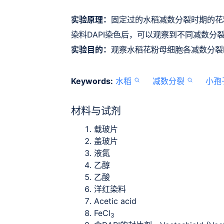
实验原理：
固定过的水稻减数分裂时期的花
染料DAPI染色后，可以观察到不同减数分
实验目的：
观察水稻花粉母细胞各减数分裂
Keywords:
水稻
减数分裂
小孢
材料与试剂
载玻片
盖玻片
液氮
乙醇
乙酸
洋红染料
Acetic acid
FeCl
3