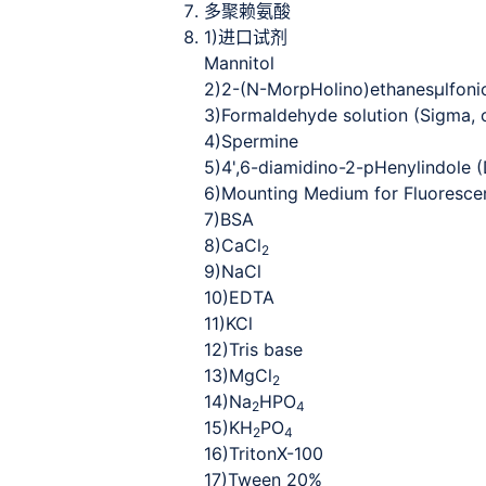
多聚赖氨酸
1)
进口试剂
Mannitol
2)
2-(N-MorpHolino)ethanesμlfoni
3)
Formaldehyde solution (Sigma,
4)
Spermine
5)
4',6-diamidino-2-pHenylindole (
6)
Mounting Medium for Fluoresc
7)
BSA
8)
CaCl
2
9)
NaCl
10)
EDTA
11)
KCl
12)
Tris base
13)
MgCl
2
14)
Na
HPO
2
4
15)
KH
PO
2
4
16)
TritonX-100
17)
Tween 20%