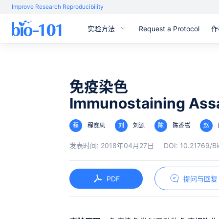
Improve Research Reproducibility
实验方法
Request a Protocol
作
免疫染色
Immunostaining Ass
程
程赛凤
刘
刘源
陈
陈香嵩
赵
发表时间:
2018年04月27日
DOI:
10.21769/Bi
PDF
提问与回复