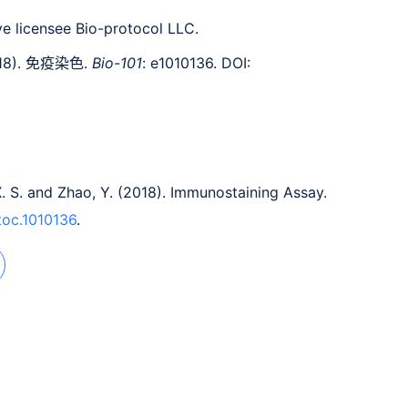
e licensee Bio-protocol LLC.
18). 免疫染色.
Bio-101
: e1010136. DOI:
 X. S. and Zhao, Y. (2018). Immunostaining Assay.
toc.1010136
.