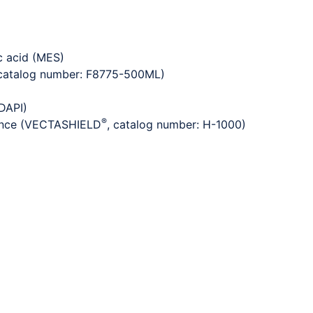
c acid (MES)
 catalog number: F8775-500ML)
DAPI)
®
ence (VECTASHIELD
, catalog number: H-1000)