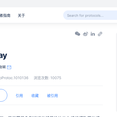
者指南
关于
ay
赵毓
oProtoc.1010136
浏览次数:
10075
引用
收藏
被引用