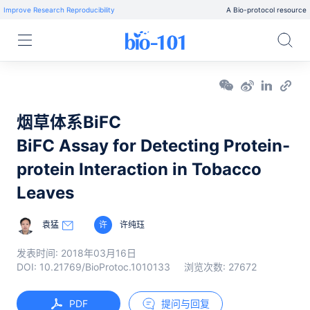
Improve Research Reproducibility
A Bio-protocol resource
烟草体系BiFC
BiFC Assay for Detecting Protein-
protein Interaction in Tobacco
Leaves
袁猛
许
许纯珏
发表时间:
2018年03月16日
DOI:
10.21769/BioProtoc.1010133
浏览次数:
27672
PDF
提问与回复