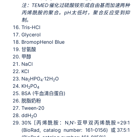
注：TEMED催化过硫酸铵形成自由基而加速两种
丙烯酰胺的聚合。pH太低时，聚合反应受到抑
制。
Tris-HCl
Glycerol
BromopHenol Blue
甘氨酸
甲醇
NaCl
KCl
Na
HPO
·12H
O
2
4
2
KH
PO
2
4
BSA (牛血清白蛋白)
脱脂奶粉
Tween-20
ddH
O
2
30% [丙烯酰胺：N,N’-亚甲双丙烯酰胺=29:1
(BioRad, catalog number: 161-0156) 或37.5:1