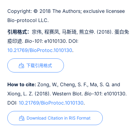
Copyright:
© 2018 The Authors; exclusive licensee
Bio-protocol LLC.
引用格式：
宗伟, 程赛凤, 马斯琦, 熊立仲. (2018). 蛋白免
疫印迹.
Bio-101
: e1010130. DOI:
10.21769/BioProtoc.1010130
.
下载引用格式
How to cite:
Zong, W., Cheng, S. F., Ma, S. Q. and
Xiong, L. Z. (2018). Western Blot.
Bio-101
: e1010130.
DOI:
10.21769/BioProtoc.1010130
.
Download Citation in RIS Format