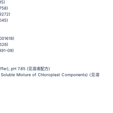
15)
758)
9272)
045)
001618)
626)
891-09)
 buffer), pH 7.85 (见溶液配方)
ly Soluble Mixture of Chloroplast Components) (见溶