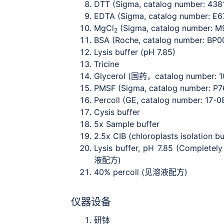
DTT (Sigma, catalog number: 438
EDTA (Sigma, catalog number: E6
MgCl
(Sigma, catalog number: M
2
BSA (Roche, catalog number: BP0
Lysis buffer (pH 7.85)
Tricine
Glycerol (国药，catalog number: 1
PMSF (Sigma, catalog number: P7
Percoll (GE, catalog number: 17-0
Cysis buffer
5x Sample buffer
2.5x CIB (chloroplasts isolation
Lysis buffer, pH 7.85 (Complete
液配方)
40% percoll (见溶液配方)
仪器设备
研钵