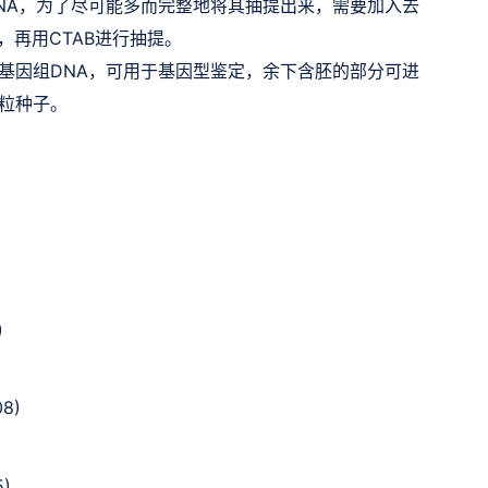
NA，为了尽可能多而完整地将其抽提出来，需要加入去
蛋白，再用CTAB进行抽提。
基因组DNA，
可用于基因型鉴定，余下含胚的部分可进
粒种子。
)
08)
)
5)