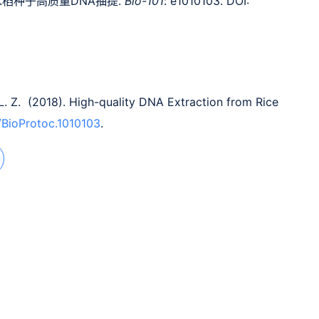
). 水稻种子高质量DNA抽提.
Bio-101
: e1010103. DOI:
, L. Z. (2018). High-quality DNA Extraction from Rice
/BioProtoc.1010103
.