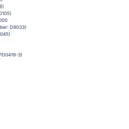
6)
0105)
,000
mber: D9033)
8045)
 PD0419-3)